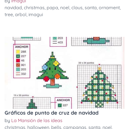
by
Imagui
navidad
,
christmas
,
papa
,
noel
,
claus
,
santa
,
ornament
,
tree
,
arbol
,
imagui
Gráficos de punto de cruz de navidad
by
La Mansión de las ideas
christmas
,
halloween
,
bells
,
campanas
,
santa
,
noel
,