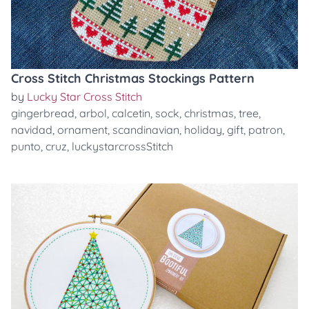
Cross Stitch Christmas Stockings Pattern
by
Lucky Star Cross Stitch
gingerbread
,
arbol
,
calcetin
,
sock
,
christmas
,
tree
,
navidad
,
ornament
,
scandinavian
,
holiday
,
gift
,
patron
,
punto
,
cruz
,
luckystarcrossStitch