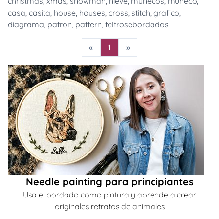
christmas
,
xmas
,
snowman
,
nieve
,
muñecos
,
muñeco
,
casa
,
casita
,
house
,
houses
,
cross
,
stitch
,
grafico
,
diagrama
,
patron
,
pattern
,
feltrosebordados
«
1
»
Needle painting para principiantes
Usa el bordado como pintura y aprende a crear
originales retratos de animales