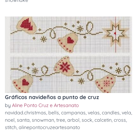
snowflake
Gráficos navideños a punto de cruz
by
Aline Ponto Cruz e Artesanato
navidad.christmas
,
bells
,
campanas
,
velas
,
candles
,
vela
,
noel
,
santa
,
snowman
,
tree
,
arbol
,
sock
,
calcetin
,
cross
,
stitch
,
alinepontocruzeartesanato