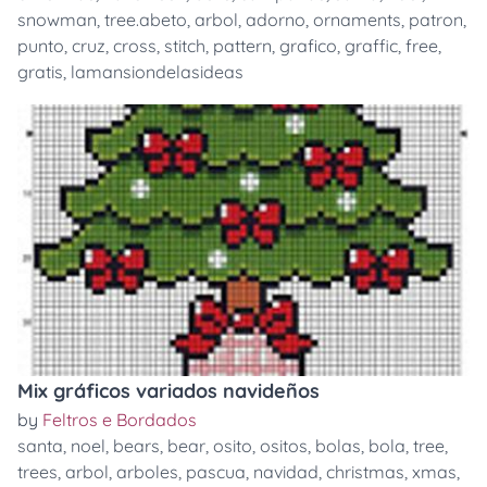
snowman
,
tree.abeto
,
arbol
,
adorno
,
ornaments
,
patron
,
punto
,
cruz
,
cross
,
stitch
,
pattern
,
grafico
,
graffic
,
free
,
gratis
,
lamansiondelasideas
Mix gráficos variados navideños
by
Feltros e Bordados
santa
,
noel
,
bears
,
bear
,
osito
,
ositos
,
bolas
,
bola
,
tree
,
trees
,
arbol
,
arboles
,
pascua
,
navidad
,
christmas
,
xmas
,