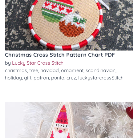
Christmas Cross Stitch Pattern Chart PDF
by
Lucky Star Cross Stitch
christmas
,
tree
,
navidad
,
ornament
,
scandinavian
,
holiday
,
gift
,
patron
,
punto
,
cruz
,
luckystarcrossStitch