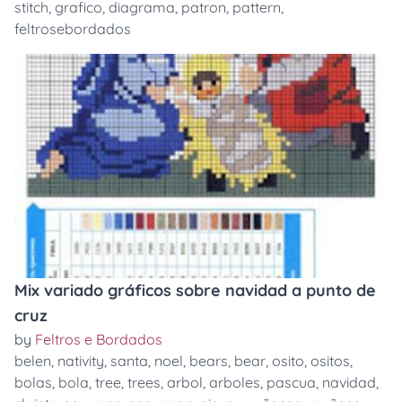
stitch
,
grafico
,
diagrama
,
patron
,
pattern
,
feltrosebordados
Mix variado gráficos sobre navidad a punto de
cruz
by
Feltros e Bordados
belen
,
nativity
,
santa
,
noel
,
bears
,
bear
,
osito
,
ositos
,
bolas
,
bola
,
tree
,
trees
,
arbol
,
arboles
,
pascua
,
navidad
,