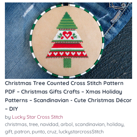
Christmas Tree Counted Cross Stitch Pattern
PDF – Christmas Gifts Crafts – Xmas Holiday
Patterns – Scandinavian - Cute Christmas Décor
– DIY
by
Lucky Star Cross Stitch
christmas
,
tree
,
navidad
,
arbol
,
scandinavian
,
holiday
,
gift
,
patron
,
punto
,
cruz
,
luckystarcrossStitch