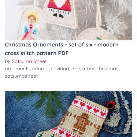
Christmas Ornaments - set of six - modern
cross stitch pattern PDF
by
Satsuma Street
ornaments
,
adorno
,
navidad
,
tree
,
arbol
,
christmas
,
satsumastreet