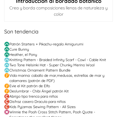
Introducción al bordado botánico
Crea y borda composiciones llenas de naturaleza y
color
Son tendencia
Patrón Starters + Pikachu-regalo Amigurumi
Cure Bunny
Heather, el Pony
Knitting Pattern - Braided Infinity Scarf - Cowl - Cable Knit
Two Tone Helsinki Hat - Super Chunky Merino Wool
Christmas Ornament Pattern Bundle
Vida marina: caballo de mar,medusas, estrellas de mar y
calamares (patrón de PDF)
Evie el Kit patrón de Elfo
Deslumbrar - Chibi Ángel patrón Kit
Abrigo tipo trenca para niños
Disfraz casero Dracula para niños
Kids Pyjamas Sewing Pattern - All Sizes
Winnie the Pooh Cross Stitch Pattern, Pooh Quote -