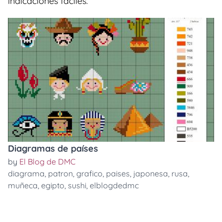
indicaciones faciles.
Diagramas de países
by
El Blog de DMC
diagrama
,
patron
,
grafico
,
paises
,
japonesa
,
rusa
,
muñeca
,
egipto
,
sushi
,
elblogdedmc