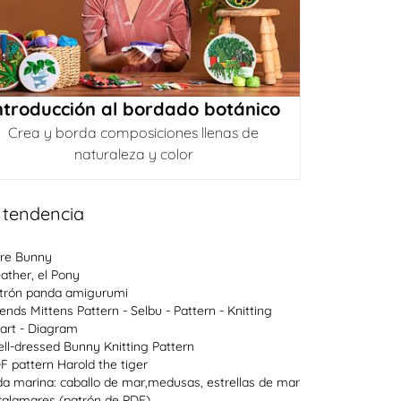
ntroducción al bordado botánico
Crea y borda composiciones llenas de
naturaleza y color
 tendencia
re Bunny
ather, el Pony
trón panda amigurumi
lends Mittens Pattern - Selbu - Pattern - Knitting
art - Diagram
ll-dressed Bunny Knitting Pattern
F pattern Harold the tiger
da marina: caballo de mar,medusas, estrellas de mar
calamares (patrón de PDF)