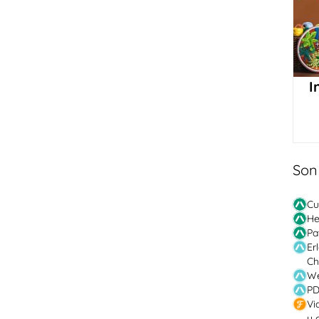
I
Son
Cu
He
Pa
Er
Ch
We
PD
Vi
y 