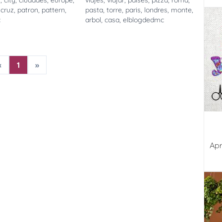
n
,
city
,
ciudades
,
europe
,
viajes
,
viajar
,
paises
,
pizza
,
roma
,
,
cruz
,
patron
,
pattern
,
pasta
,
torre
,
paris
,
londres
,
monte
,
c
arbol
,
casa
,
elblogdedmc
«
1
»
Apr