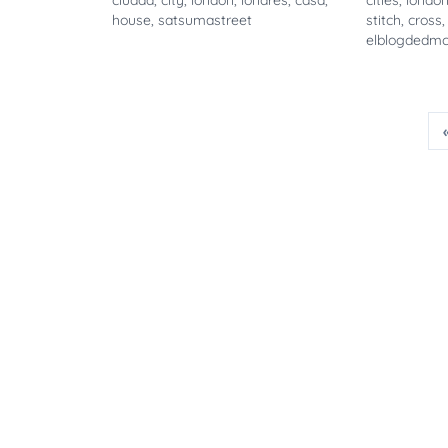
ciudad
,
city
,
london
,
londres
,
casa
,
cities
,
londo
house
,
satsumastreet
stitch
,
cross
elblogdedm