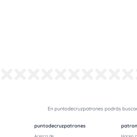
En puntodecruzpatrones podrás buscar 
puntodecruzpatrones
patro
Acerca de
Hacen p