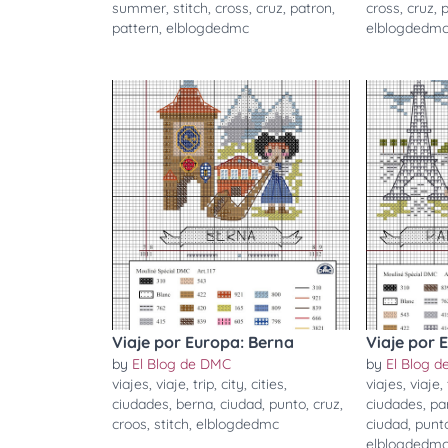
summer
,
stitch
,
cross
,
cruz
,
patron
,
cross
,
cruz
,
pattern
,
elblogdedmc
elblogdedm
Viaje por Europa: Berna
Viaje por 
by
El Blog de DMC
by
El Blog 
viajes
,
viaje
,
trip
,
city
,
cities
,
viajes
,
viaje
,
ciudades
,
berna
,
ciudad
,
punto
,
cruz
,
ciudades
,
pa
croos
,
stitch
,
elblogdedmc
ciudad
,
punt
elblogdedm