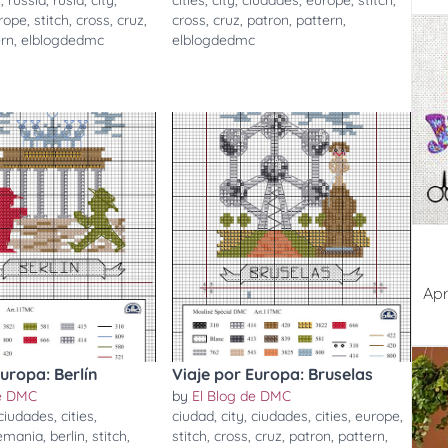
u
,
russia
,
rusia
,
city
,
cities
,
city
,
ciudades
,
europe
,
stitch
,
rope
,
stitch
,
cross
,
cruz
,
cross
,
cruz
,
patron
,
pattern
,
ern
,
elblogdedmc
elblogdedmc
Apr
Europa: Berlín
Viaje por Europa: Bruselas
de DMC
by
El Blog de DMC
ciudades
,
cities
,
ciudad
,
city
,
ciudades
,
cities
,
europe
,
emania
,
berlin
,
stitch
,
stitch
,
cross
,
cruz
,
patron
,
pattern
,