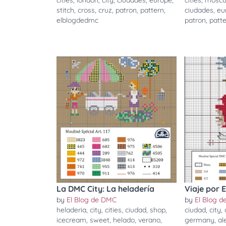
cities
,
london
,
city
,
ciudades
,
europe
,
cities
,
mosc
stitch
,
cross
,
cruz
,
patron
,
pattern
,
ciudades
,
eu
elblogdedmc
patron
,
patt
La DMC City: La heladería
Viaje por 
by
El Blog de DMC
by
El Blog 
heladeria
,
city
,
cities
,
ciudad
,
shop
,
ciudad
,
city
,
icecream
,
sweet
,
helado
,
verano
,
germany
,
al