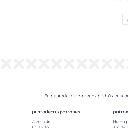
En puntodecruzpatrones podrás buscar 
puntodecruzpatrones
patro
Acerca de
Hacen p
Contacto
Top de 