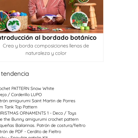
ntroducción al bordado botánico
Crea y borda composiciones llenas de
naturaleza y color
 tendencia
ochet PATTERN Snow White
eja / Corderillo LUPO
trón amigurumi Saint Martin de Porres
im Tank Top Pattern
RISTMAS ORNAMENTS 1 - Deco / Toys
e the Bunny amigurumi crochet pattern
queñas Bailarinas. Patrón de costura/fieltro
trón de PDF - Cerdito de Fieltro
cky - Snowbie patrón Kit