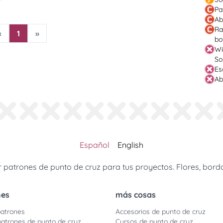
Pa
Ab
Ra
«
1
»
bo
Wi
So
Es
Ab
Español
English
patrones de punto de cruz para tus proyectos. Flores, borda
nes
más cosas
atrones
Accesorios de punto de cruz
patrones de punto de cruz
Cursos de punto de cruz