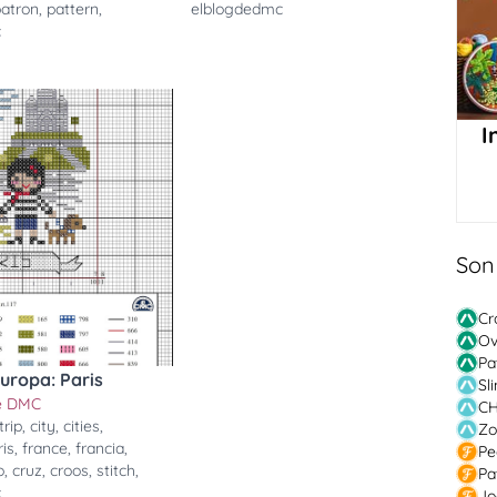
patron
,
pattern
,
elblogdedmc
c
I
Son
Cr
Ov
Pa
Europa: Paris
Sl
de DMC
CH
trip
,
city
,
cities
,
Zo
ris
,
france
,
francia
,
Pe
o
,
cruz
,
croos
,
stitch
,
Pa
c
Jo