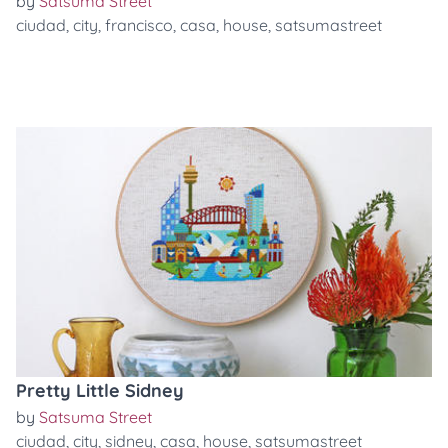
by
Satsuma Street
ciudad
,
city
,
francisco
,
casa
,
house
,
satsumastreet
Pretty Little Sidney
by
Satsuma Street
ciudad
,
city
,
sidney
,
casa
,
house
,
satsumastreet