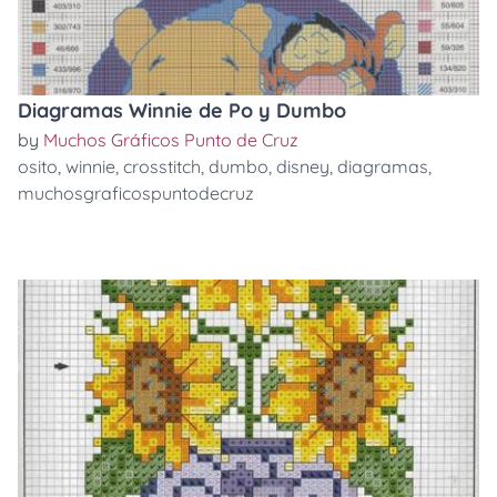
Diagramas Winnie de Po y Dumbo
by
Muchos Gráficos Punto de Cruz
osito
,
winnie
,
crosstitch
,
dumbo
,
disney
,
diagramas
,
muchosgraficospuntodecruz