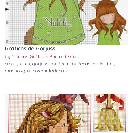
Gráficos de Gorjuss
by
Muchos Gráficos Punto de Cruz
cross
,
stitch
,
gorjuss
,
muñeca
,
muñecas
,
dolls
,
doll
,
muchosgraficospuntodecruz