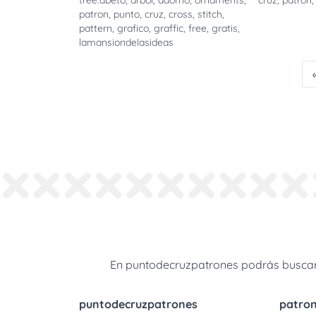
tree.abeto
,
arbol
,
adorno
,
ornaments
,
cruz
,
patron
patron
,
punto
,
cruz
,
cross
,
stitch
,
pattern
,
grafico
,
graffic
,
free
,
gratis
,
lamansiondelasideas
En puntodecruzpatrones podrás buscar 
puntodecruzpatrones
patro