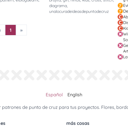
,
pattern
,
elblogdedmc
brujita
,
girl
,
niños
,
kids
,
cross
,
stitch
,
Ev
diagrama
,
De
unalocuradeideasdepuntodecruz
Ab
Di
Ki
«
1
»
Wi
So
Ge
Ar
La
Español
English
patrones de punto de cruz para tus proyectos. Flores, borda
nes
más cosas