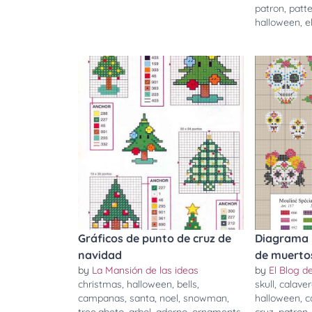
patron
,
patt
halloween
,
e
Gráficos de punto de cruz de
Diagrama p
navidad
de muerto
by
La Mansión de las ideas
by
El Blog 
christmas
,
halloween
,
bells
,
skull
,
calave
campanas
,
santa
,
noel
,
snowman
,
halloween
,
c