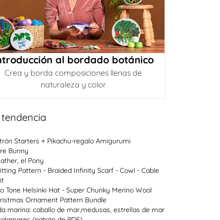
ntroducción al bordado botánico
Crea y borda composiciones llenas de
naturaleza y color
 tendencia
trón Starters + Pikachu-regalo Amigurumi
re Bunny
ather, el Pony
itting Pattern - Braided Infinity Scarf - Cowl - Cable
it
o Tone Helsinki Hat - Super Chunky Merino Wool
ristmas Ornament Pattern Bundle
da marina: caballo de mar,medusas, estrellas de mar
calamares (patrón de PDF)