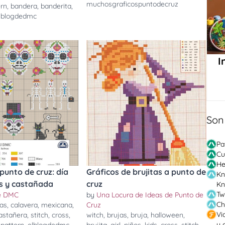
muchosgraficospuntodecruz
ern
,
bandera
,
banderita
,
lblogdedmc
I
Son
Pa
Cu
He
unto de cruz: día
Gráficos de brujitas a punto de
Kn
s y castañada
cruz
Kn
Tw
de DMC
by
Una Locura de Ideas de Punto de
Ch
ras
,
calavera
,
mexicana
,
Cruz
Vi
astañera
,
stitch
,
cross
,
witch
,
brujas
,
bruja
,
halloween
,
y 