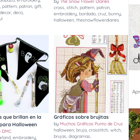
alabaza
,
embroidery
,
by
The Snow Flower Diaries
s
,
pattern
,
patron
,
gift
,
cross
,
stitch
,
pattern
,
patron
,
decor
,
deco
,
embroidery
,
bordado
,
cruz
,
bunny
,
ul
halloween
,
thesnowflowerdiaries
Apr
 que brillan en la
Gráficos sobre brujitas
by
Muchos Gráficos Punto de Cruz
 para Halloween
halloween
,
bruja
,
crosstitch
,
witch
,
de DMC
brujas
,
diagramas
,
rland
,
embroidery
,