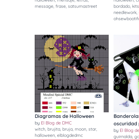
halloween
,
mensaje
,
letras
,
halloween
,
c
message
,
frase
,
satsumastreet
bordado
,
kit
needlework
,
ohsewbootif
Diagramas de Halloween
Banderolas
by
El Blog de DMC
oscuridad
witch
,
brujita
,
bruja
,
moon
,
star
,
by
El Blog 
halloween
,
elblogdedmc
guirnalda
,
ga