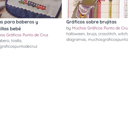
s para baberos y
Gráficos sobre brujitas
by
Muchos Gráficos Punto de Cru
illas bebé
halloween
,
bruja
,
crosstitch
,
witch
os Gráficos Punto de Cruz
diagramas
,
muchosgraficospunto
abero
,
toalla
,
raficospuntodecruz