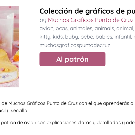
Colección de gráficos de pu
by
Muchos Gráficos Punto de Cruz
avion
,
ocas
,
animales
,
animals
,
animal
kitty
,
kids
,
baby
,
bebe
,
babies
,
infantil
,
muchosgraficospuntodecruz
Al patrón
 de Muchos Gráficos Punto de Cruz con el que aprenderás a 
il y sencilla.
so patron de avion con explicaciones claras y detalladas y 