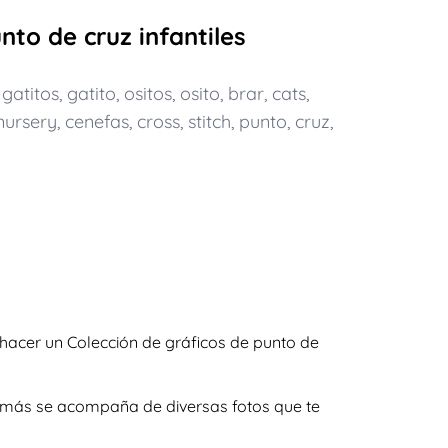
nto de cruz infantiles
,
gatitos
,
gatito
,
ositos
,
osito
,
brar
,
cats
,
nursery
,
cenefas
,
cross
,
stitch
,
punto
,
cruz
,
hacer un Colección de gráficos de punto de
además se acompaña de diversas fotos que te