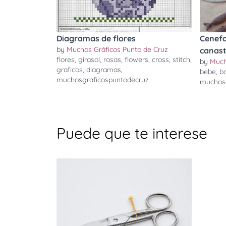
Diagramas de flores
Cenefa
by
Muchos Gráficos Punto de Cruz
canast
flores
,
girasol
,
rosas
,
flowers
,
cross
,
stitch
,
by
Much
graficos
,
diagramas
,
bebe
,
b
muchosgraficospuntodecruz
muchosg
Puede que te interese