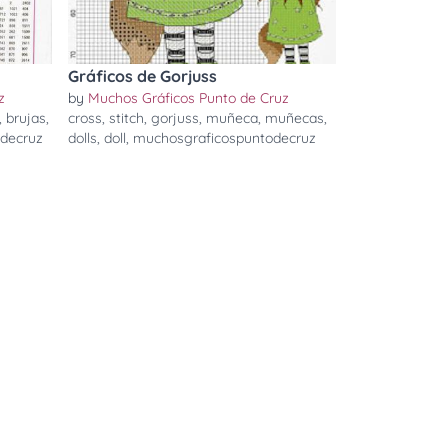
Gráficos de Gorjuss
z
by
Muchos Gráficos Punto de Cruz
,
brujas
,
cross
,
stitch
,
gorjuss
,
muñeca
,
muñecas
,
decruz
dolls
,
doll
,
muchosgraficospuntodecruz