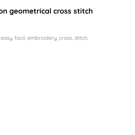
n geometrical cross stitch
,
easy
,
facil
,
embroidery
,
cross
,
stitch
,