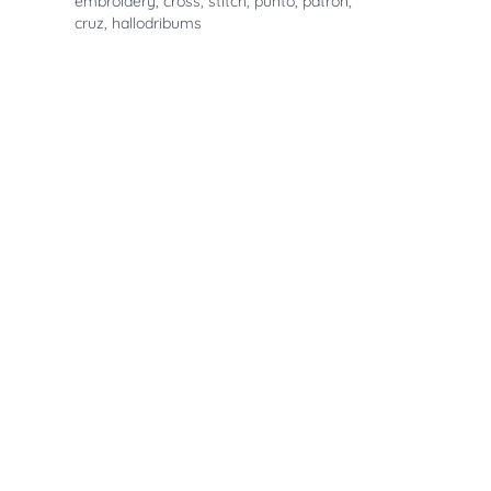
embroidery
,
cross
,
stitch
,
punto
,
patron
,
cruz
,
hallodribums