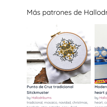
Más patrones de Hallod
Punto de Cruz tradicional
Modern
Sitckmuster
heart 
by
Hallodribums
by
Hall
tradicional
,
mosaico
,
navidad
,
christmas
,
heart
,
c