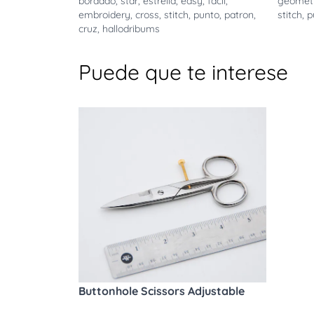
bordado
,
star
,
estrella
,
easy
,
facil
,
geometr
embroidery
,
cross
,
stitch
,
punto
,
patron
,
stitch
,
p
cruz
,
hallodribums
Puede que te interese
Buttonhole Scissors Adjustable