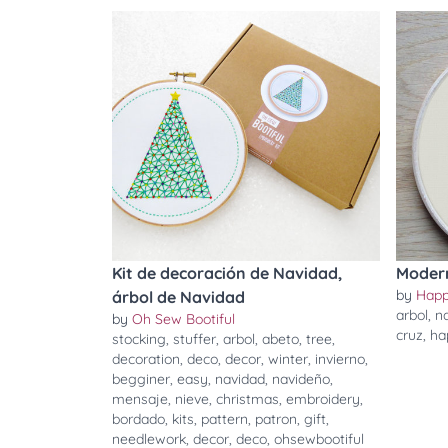
Kit de decoración de Navidad,
Modern
by
Happ
árbol de Navidad
arbol
,
n
by
Oh Sew Bootiful
cruz
,
ha
stocking
,
stuffer
,
arbol
,
abeto
,
tree
,
decoration
,
deco
,
decor
,
winter
,
invierno
,
begginer
,
easy
,
navidad
,
navideño
,
mensaje
,
nieve
,
christmas
,
embroidery
,
bordado
,
kits
,
pattern
,
patron
,
gift
,
needlework
,
decor
,
deco
,
ohsewbootiful