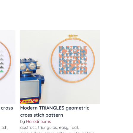
 cross
Modern TRIANGLES geometric
cross stich pattern
by
Hallodribums
titch
,
abstract
,
triangulos
,
easy
,
facil
,