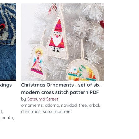
kings
Christmas Ornaments - set of six -
modern cross stitch pattern PDF
by
Satsuma Street
ornaments
,
adorno
,
navidad
,
tree
,
arbol
,
t
,
christmas
,
satsumastreet
,
punto
,