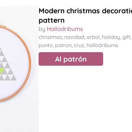
Modern christmas decoratio
pattern
by
Hallodribums
christmas
,
navidad
,
arbol
,
holiday
,
gift
punto
,
patron
,
cruz
,
hallodribums
Al patrón