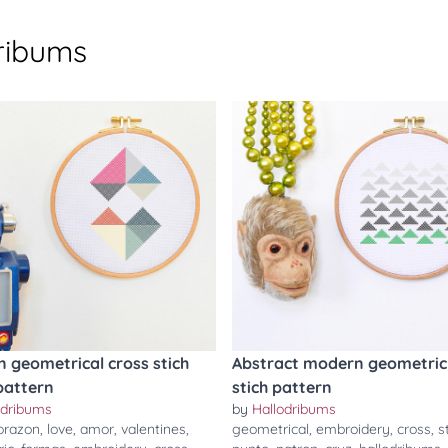
ribums
 geometrical cross stich
Abstract modern geometric
pattern
stich pattern
odribums
by
Hallodribums
orazon
,
love
,
amor
,
valentines
,
geometrical
,
embroidery
,
cross
,
s