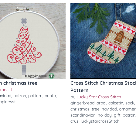
 christmas tree
Cross Stitch Christmas Stoc
inesst
Pattern
avidad
,
patron
,
pattern
,
punto
,
by
Lucky Star Cross Stitch
ppinesst
gingerbread
,
arbol
,
calcetin
,
sock
,
christmas
,
tree
,
navidad
,
ornamen
scandinavian
,
holiday
,
gift
,
patron
cruz
,
luckystarcrossStitch