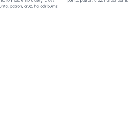
ic
,
formas
,
embroidery
,
cross
,
punto
,
patron
,
cruz
,
hallodribums
unto
,
patron
,
cruz
,
hallodribums