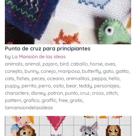
Punto de cruz para principiantes
by
La Mansión de las ideas
animals
,
animal
,
pajaro
,
bird
,
caballo
,
horse
,
aves
,
conejito
,
bunny
,
conejo
,
mariposa
,
butterfly
,
gato
,
gatito
,
cats
,
fishes
,
peces
,
oceano
,
animalitos
,
peppa
,
hello
,
puppy
,
perrito
,
perro
,
osito
,
bear
,
teddy
,
personajes
,
characters
,
disney
,
patron
,
punto
,
cruz
,
cross
,
stitch
,
pattern
,
grafico
,
graffic
,
free
,
gratis
,
lamansiondelasideas