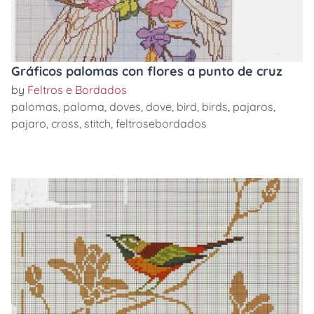
Gráficos palomas con flores a punto de cruz
by
Feltros e Bordados
palomas
,
paloma
,
doves
,
dove
,
bird
,
birds
,
pajaros
,
pajaro
,
cross
,
stitch
,
feltrosebordados