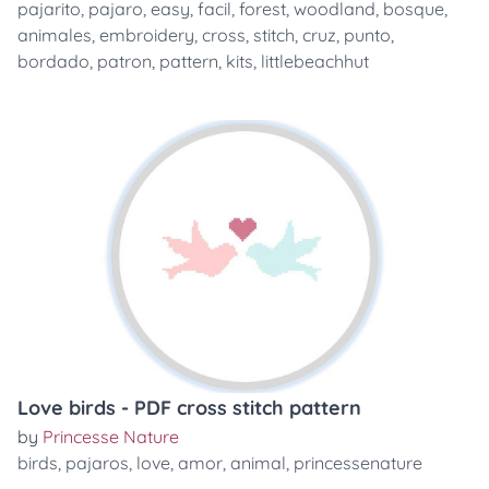
pajarito
,
pajaro
,
easy
,
facil
,
forest
,
woodland
,
bosque
,
animales
,
embroidery
,
cross
,
stitch
,
cruz
,
punto
,
bordado
,
patron
,
pattern
,
kits
,
littlebeachhut
Love birds - PDF cross stitch pattern
by
Princesse Nature
birds
,
pajaros
,
love
,
amor
,
animal
,
princessenature