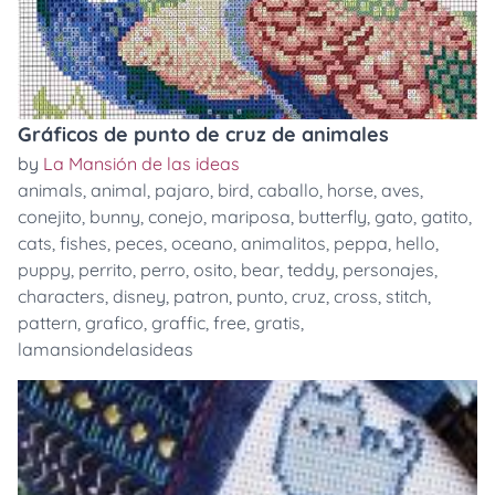
Gráficos de punto de cruz de animales
by
La Mansión de las ideas
animals
,
animal
,
pajaro
,
bird
,
caballo
,
horse
,
aves
,
conejito
,
bunny
,
conejo
,
mariposa
,
butterfly
,
gato
,
gatito
,
cats
,
fishes
,
peces
,
oceano
,
animalitos
,
peppa
,
hello
,
puppy
,
perrito
,
perro
,
osito
,
bear
,
teddy
,
personajes
,
characters
,
disney
,
patron
,
punto
,
cruz
,
cross
,
stitch
,
pattern
,
grafico
,
graffic
,
free
,
gratis
,
lamansiondelasideas