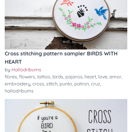
Cross stitching pattern sampler BIRDS WITH
HEART
by
Hallodribums
flores
,
flowers
,
tattoo
,
birds
,
pajaros
,
heart
,
love
,
amor
,
embroidery
,
cross
,
stitch
,
punto
,
patron
,
cruz
,
hallodribums