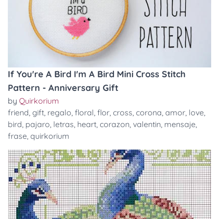
If You're A Bird I'm A Bird Mini Cross Stitch
Pattern - Anniversary Gift
by
Quirkorium
friend
,
gift
,
regalo
,
floral
,
flor
,
cross
,
corona
,
amor
,
love
,
bird
,
pajaro
,
letras
,
heart
,
corazon
,
valentin
,
mensaje
,
frase
,
quirkorium