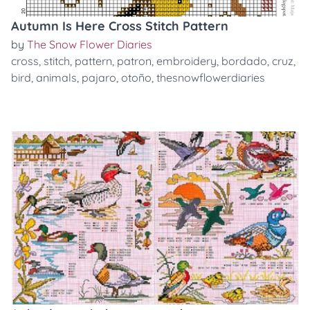
Autumn Is Here Cross Stitch Pattern
by
The Snow Flower Diaries
cross
,
stitch
,
pattern
,
patron
,
embroidery
,
bordado
,
cruz
,
bird
,
animals
,
pajaro
,
otoño
,
thesnowflowerdiaries