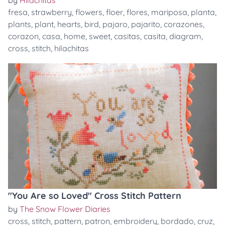
by
Hilachitas
fresa
,
strawberry
,
flowers
,
floer
,
flores
,
mariposa
,
planta
,
plants
,
plant
,
hearts
,
bird
,
pajaro
,
pajarito
,
corazones
,
corazon
,
casa
,
home
,
sweet
,
casitas
,
casita
,
diagram
,
cross
,
stitch
,
hilachitas
"You Are so Loved" Cross Stitch Pattern
by
The Snow Flower Diaries
cross
,
stitch
,
pattern
,
patron
,
embroidery
,
bordado
,
cruz
,