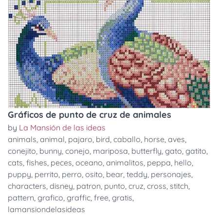
Gráficos de punto de cruz de animales
by
La Mansión de las ideas
animals
,
animal
,
pajaro
,
bird
,
caballo
,
horse
,
aves
,
conejito
,
bunny
,
conejo
,
mariposa
,
butterfly
,
gato
,
gatito
,
cats
,
fishes
,
peces
,
oceano
,
animalitos
,
peppa
,
hello
,
puppy
,
perrito
,
perro
,
osito
,
bear
,
teddy
,
personajes
,
characters
,
disney
,
patron
,
punto
,
cruz
,
cross
,
stitch
,
pattern
,
grafico
,
graffic
,
free
,
gratis
,
lamansiondelasideas