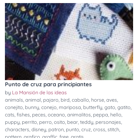
Punto de cruz para principiantes
by
La Mansión de las ideas
animals
,
animal
,
pajaro
,
bird
,
caballo
,
horse
,
aves
,
conejito
,
bunny
,
conejo
,
mariposa
,
butterfly
,
gato
,
gatito
,
cats
,
fishes
,
peces
,
oceano
,
animalitos
,
peppa
,
hello
,
puppy
,
perrito
,
perro
,
osito
,
bear
,
teddy
,
personajes
,
characters
,
disney
,
patron
,
punto
,
cruz
,
cross
,
stitch
,
pattern
,
grafico
,
graffic
,
free
,
gratis
,