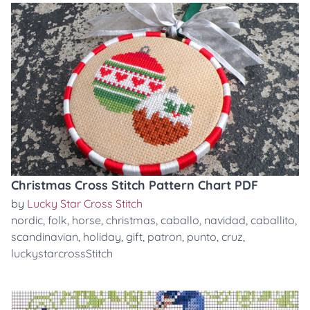
Christmas Cross Stitch Pattern Chart PDF
by
Lucky Star Cross Stitch
nordic
,
folk
,
horse
,
christmas
,
caballo
,
navidad
,
caballito
,
scandinavian
,
holiday
,
gift
,
patron
,
punto
,
cruz
,
luckystarcrossStitch