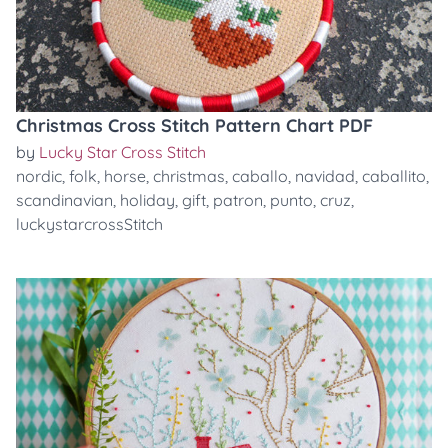
Christmas Cross Stitch Pattern Chart PDF
by
Lucky Star Cross Stitch
nordic
,
folk
,
horse
,
christmas
,
caballo
,
navidad
,
caballito
,
scandinavian
,
holiday
,
gift
,
patron
,
punto
,
cruz
,
luckystarcrossStitch