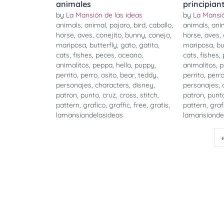
animales
principian
by
La Mansión de las ideas
by
La Mansió
animals
,
animal
,
pajaro
,
bird
,
caballo
,
animals
,
ani
horse
,
aves
,
conejito
,
bunny
,
conejo
,
horse
,
aves
,
mariposa
,
butterfly
,
gato
,
gatito
,
mariposa
,
bu
cats
,
fishes
,
peces
,
oceano
,
cats
,
fishes
,
animalitos
,
peppa
,
hello
,
puppy
,
animalitos
,
p
perrito
,
perro
,
osito
,
bear
,
teddy
,
perrito
,
perr
personajes
,
characters
,
disney
,
personajes
,
patron
,
punto
,
cruz
,
cross
,
stitch
,
patron
,
punt
pattern
,
grafico
,
graffic
,
free
,
gratis
,
pattern
,
graf
lamansiondelasideas
lamansionde