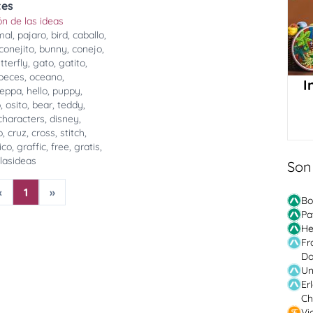
tes
n de las ideas
mal
,
pajaro
,
bird
,
caballo
,
conejito
,
bunny
,
conejo
,
tterfly
,
gato
,
gatito
,
peces
,
oceano
,
I
eppa
,
hello
,
puppy
,
o
,
osito
,
bear
,
teddy
,
characters
,
disney
,
o
,
cruz
,
cross
,
stitch
,
ico
,
graffic
,
free
,
gratis
,
lasideas
Son
«
1
»
Bo
Pa
He
Fr
Do
Un
Er
Ch
Vi