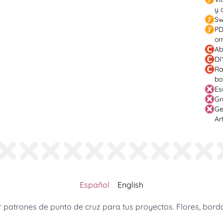
y 
Sw
PD
or
Ab
DI
Ra
bo
Es
Gr
Ge
Ar
Español
English
patrones de punto de cruz para tus proyectos. Flores, borda