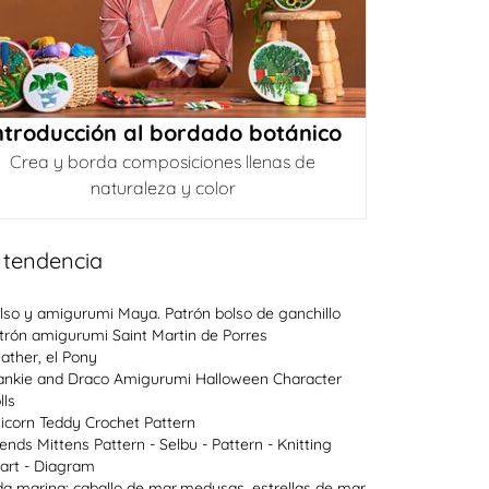
ntroducción al bordado botánico
Crea y borda composiciones llenas de
naturaleza y color
 tendencia
lso y amigurumi Maya. Patrón bolso de ganchillo
trón amigurumi Saint Martin de Porres
ather, el Pony
ankie and Draco Amigurumi Halloween Character
lls
icorn Teddy Crochet Pattern
lends Mittens Pattern - Selbu - Pattern - Knitting
art - Diagram
da marina: caballo de mar,medusas, estrellas de mar