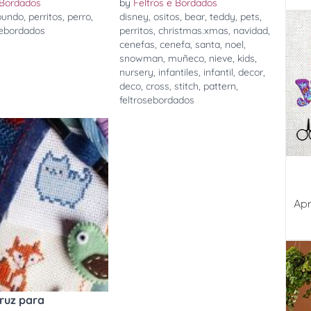
 Bordados
by
Feltros e Bordados
bundo
,
perritos
,
perro
,
disney
,
ositos
,
bear
,
teddy
,
pets
,
sebordados
perritos
,
christmas.xmas
,
navidad
,
cenefas
,
cenefa
,
santa
,
noel
,
snowman
,
muñeco
,
nieve
,
kids
,
nursery
,
infantiles
,
infantil
,
decor
,
deco
,
cross
,
stitch
,
pattern
,
feltrosebordados
Apr
ruz para