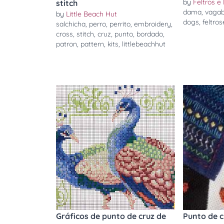
by
Feltros e
stitch
dama
,
vaga
by
Little Beach Hut
dogs
,
feltro
salchicha
,
perro
,
perrito
,
embroidery
,
cross
,
stitch
,
cruz
,
punto
,
bordado
,
patron
,
pattern
,
kits
,
littlebeachhut
Gráficos de punto de cruz de
Punto de c