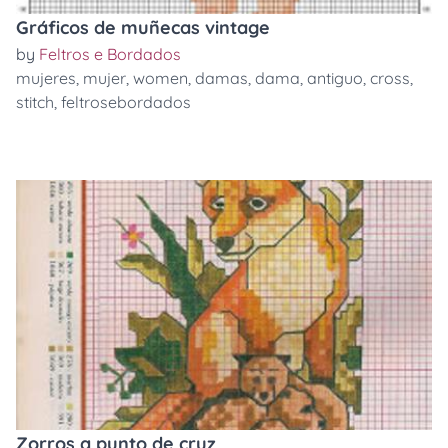
Gráficos de muñecas vintage
by
Feltros e Bordados
mujeres
,
mujer
,
women
,
damas
,
dama
,
antiguo
,
cross
,
stitch
,
feltrosebordados
Zorros a punto de cruz