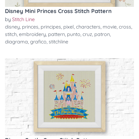
Disney Mini Princes Cross Stitch Pattern
by
Stitch Line
disney
,
princes
,
principes
,
pixel
,
characters
,
movie
,
cross
,
stitch
,
embroidery
,
pattern
,
punto
,
cruz
,
patron
,
diagrama
,
grafico
,
stitchline