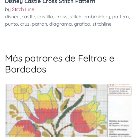
Disney Castle Cross Stitch Pattern
by
Stitch Line
disney
,
castle
,
castillo
,
cross
,
stitch
,
embroidery
,
pattern
,
punto
,
cruz
,
patron
,
diagrama
,
grafico
,
stitchline
Más patrones de Feltros e
Bordados