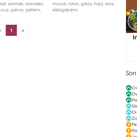
leaf
,
animals
,
animales
,
mouse
,
raton
,
gatos
,
hoja
,
seta
,
,
cruz
,
patron
,
pattern
,
elblogdedmc
c
«
1
»
I
Son
Cr
Ov
Pa
Sl
CH
Zo
Pe
Pa
Jo