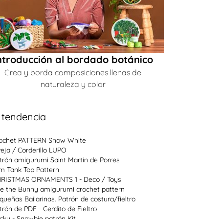
ntroducción al bordado botánico
Crea y borda composiciones llenas de
naturaleza y color
 tendencia
ochet PATTERN Snow White
eja / Corderillo LUPO
trón amigurumi Saint Martin de Porres
im Tank Top Pattern
RISTMAS ORNAMENTS 1 - Deco / Toys
e the Bunny amigurumi crochet pattern
queñas Bailarinas. Patrón de costura/fieltro
trón de PDF - Cerdito de Fieltro
cky - Snowbie patrón Kit