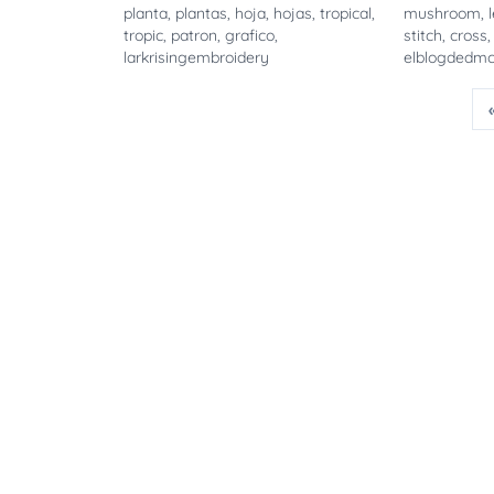
planta
,
plantas
,
hoja
,
hojas
,
tropical
,
mushroom
,
tropic
,
patron
,
grafico
,
stitch
,
cross
larkrisingembroidery
elblogdedm