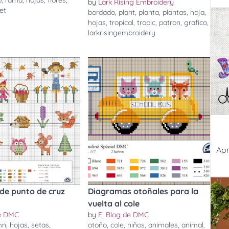
o
,
rama
,
hojas
,
flores
,
by
Lark Rising Embroidery
et
bordado
,
plant
,
planta
,
plantas
,
hoja
,
hojas
,
tropical
,
tropic
,
patron
,
grafico
,
larkrisingembroidery
Apr
de punto de cruz
Diagramas otoñales para la
vuelta al cole
de DMC
by
El Blog de DMC
mn
,
hojas
,
setas
,
otoño
,
cole
,
niños
,
animales
,
animal
,