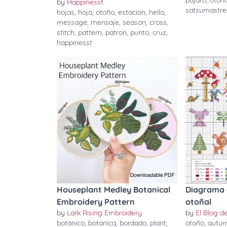
pajaro
,
otoñ
by
Happinesst
satsumastre
hojas
,
hoja
,
otoño
,
estacion
,
hello
,
message
,
mensaje
,
season
,
cross
,
stitch
,
pattern
,
patron
,
punto
,
cruz
,
happinesst
Houseplant Medley Botanical
Diagrama 
Embroidery Pattern
otoñal
by
Lark Rising Embroidery
by
El Blog 
botanico
,
botanica
,
bordado
,
plant
,
otoño
,
autu