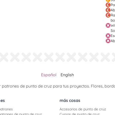
Pa
Ab
Ra
bo
Wi
So
Es
Ab
Español
English
patrones de punto de cruz para tus proyectos. Flores, borda
nes
más cosas
atrones
Accesorios de punto de cruz
patrones de punto de cruz
Cursos de punto de cruz