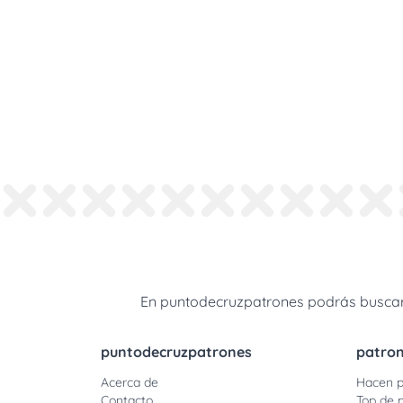
En puntodecruzpatrones podrás buscar 
puntodecruzpatrones
patro
Acerca de
Hacen p
Contacto
Top de 