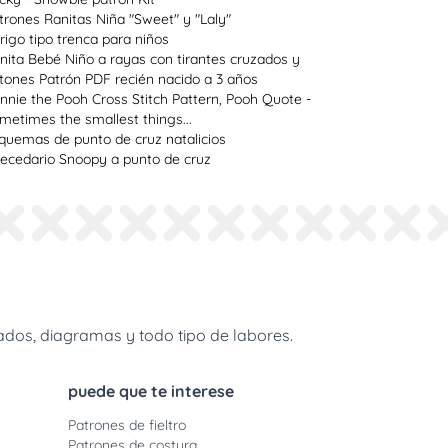
trones Ranitas Niña "Sweet" y "Laly"
rigo tipo trenca para niños
nita Bebé Niño a rayas con tirantes cruzados y
tones Patrón PDF recién nacido a 3 años
nnie the Pooh Cross Stitch Pattern, Pooh Quote -
metimes the smallest things...
quemas de punto de cruz natalicios
ecedario Snoopy a punto de cruz
dos, diagramas y todo tipo de labores.
puede que te interese
Patrones de fieltro
Patrones de costura