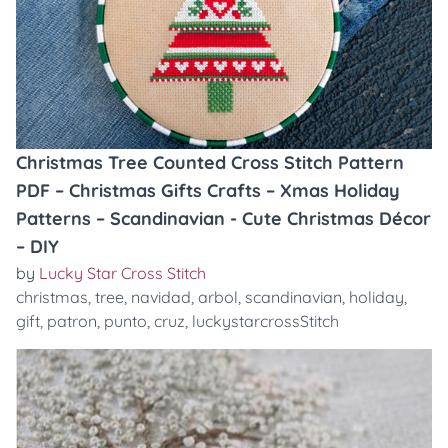
Christmas Tree Counted Cross Stitch Pattern
PDF – Christmas Gifts Crafts – Xmas Holiday
Patterns – Scandinavian - Cute Christmas Décor
– DIY
by
Lucky Star Cross Stitch
christmas
,
tree
,
navidad
,
arbol
,
scandinavian
,
holiday
,
gift
,
patron
,
punto
,
cruz
,
luckystarcrossStitch