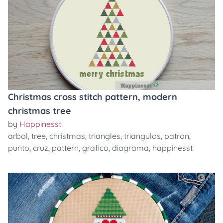
Christmas cross stitch pattern, modern
christmas tree
by
Happinesst
arbol
,
tree
,
christmas
,
triangles
,
triangulos
,
patron
,
punto
,
cruz
,
pattern
,
grafico
,
diagrama
,
happinesst