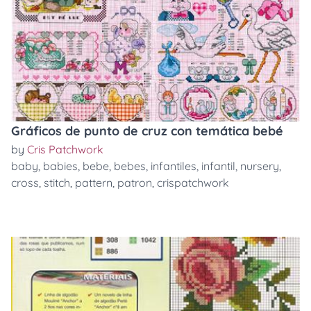
Gráficos de punto de cruz con temática bebé
by
Cris Patchwork
baby
,
babies
,
bebe
,
bebes
,
infantiles
,
infantil
,
nursery
,
cross
,
stitch
,
pattern
,
patron
,
crispatchwork