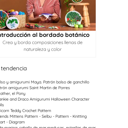
ntroducción al bordado botánico
Crea y borda composiciones llenas de
naturaleza y color
 tendencia
lso y amigurumi Maya. Patrón bolso de ganchillo
trón amigurumi Saint Martin de Porres
ather, el Pony
ankie and Draco Amigurumi Halloween Character
lls
icorn Teddy Crochet Pattern
lends Mittens Pattern - Selbu - Pattern - Knitting
art - Diagram
da marina: caballo de mar,medusas, estrellas de mar