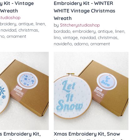
 Kit - Vintage
Embroidery Kit - WINTER
 Wreath
WHITE Vintage Christmas
studioshop
Wreath
broidery
,
antique
,
linen
,
by
Stitcherystudioshop
,
navidad
,
christmas
,
bordado
,
embroidery
,
antique
,
linen
,
no
,
ornament
lino
,
vintage
,
navidad
,
christmas
,
navideño
,
adorno
,
ornament
 Embroidery Kit,
Xmas Embroidery Kit, Snow