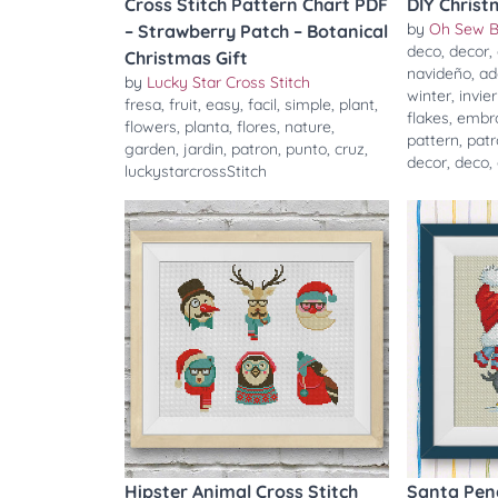
Cross Stitch Pattern Chart PDF
DIY Christ
by
Oh Sew B
– Strawberry Patch – Botanical
deco
,
decor
,
Christmas Gift
navideño
,
ad
by
Lucky Star Cross Stitch
winter
,
invie
fresa
,
fruit
,
easy
,
facil
,
simple
,
plant
,
flakes
,
embr
flowers
,
planta
,
flores
,
nature
,
pattern
,
pat
garden
,
jardin
,
patron
,
punto
,
cruz
,
decor
,
deco
,
luckystarcrossStitch
Hipster Animal Cross Stitch
Santa Peng