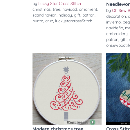
by
Lucky Star Cross Stitch
Needlewo
christmas
,
tree
,
navidad
,
ornament
,
by
Oh Sew B
scandinavian
,
holiday
,
gift
,
patron
,
decoration
,
punto
,
cruz
,
luckystarcrossStitch
invierno
,
beg
navideño
,
me
embroidery
,
patron
,
gift
,
ohsewbootif
Modern christmas tree
Cross Stit