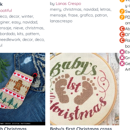
by
Lanas Crespo
rk
y 
merry
,
christmas
,
navidad
,
letras
,
ootiful
Sw
mensaje
,
frase
,
grafico
,
patron
,
deco
,
decor
,
winter
,
PD
lanascrespo
giner
,
easy
,
navidad
,
or
nsaje
,
nieve
,
christmas
,
Ab
bordado
,
kits
,
pattern
,
DI
needlework
,
decor
,
deco
,
Ra
ul
bo
Es
Gr
Ge
Ar
ch Christmas
Baby's first Christmas cross