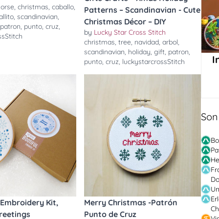
horse
,
christmas
,
caballo
,
Patterns – Scandinavian - Cute
llito
,
scandinavian
,
Christmas Décor – DIY
,
patron
,
punto
,
cruz
,
by
Lucky Star Cross Stitch
ssStitch
christmas
,
tree
,
navidad
,
arbol
,
scandinavian
,
holiday
,
gift
,
patron
,
I
punto
,
cruz
,
luckystarcrossStitch
Son
Bo
Pa
He
Fr
Do
Un
Er
Embroidery Kit,
Merry Christmas -Patrón
Ch
reetings
Punto de Cruz
Vi