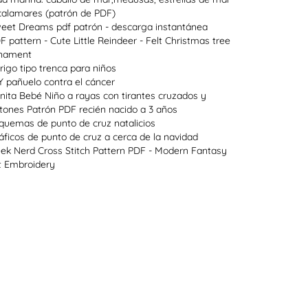
calamares (patrón de PDF)
eet Dreams pdf patrón - descarga instantánea
F pattern - Cute Little Reindeer - Felt Christmas tree
nament
rigo tipo trenca para niños
Y pañuelo contra el cáncer
nita Bebé Niño a rayas con tirantes cruzados y
tones Patrón PDF recién nacido a 3 años
quemas de punto de cruz natalicios
áficos de punto de cruz a cerca de la navidad
ek Nerd Cross Stitch Pattern PDF - Modern Fantasy
t Embroidery