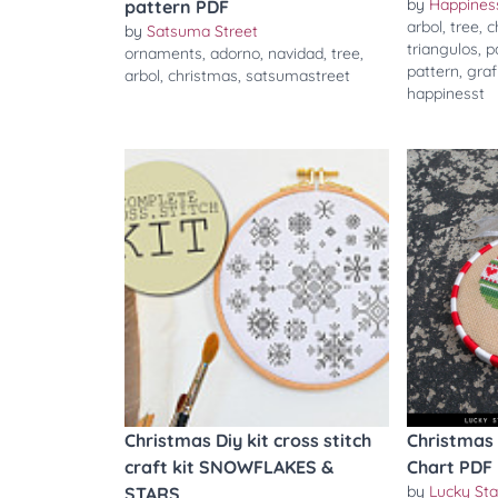
by
Happines
pattern PDF
arbol
,
tree
,
c
by
Satsuma Street
triangulos
,
p
ornaments
,
adorno
,
navidad
,
tree
,
pattern
,
graf
arbol
,
christmas
,
satsumastreet
happinesst
Christmas Diy kit cross stitch
Christmas 
craft kit SNOWFLAKES &
Chart PDF
by
Lucky Sta
STARS