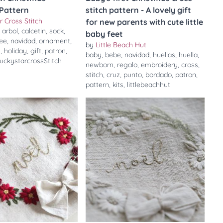
 Pattern
stitch pattern - A lovely gift
r Cross Stitch
for new parents with cute little
,
arbol
,
calcetin
,
sock
,
baby feet
ree
,
navidad
,
ornament
,
by
Little Beach Hut
n
,
holiday
,
gift
,
patron
,
baby
,
bebe
,
navidad
,
huellas
,
huella
,
luckystarcrossStitch
newborn
,
regalo
,
embroidery
,
cross
,
stitch
,
cruz
,
punto
,
bordado
,
patron
,
pattern
,
kits
,
littlebeachhut