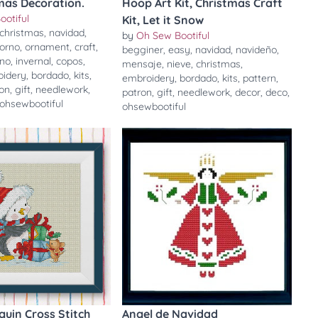
mas Decoration.
Hoop Art Kit, Christmas Craft
ootiful
Kit, Let it Snow
christmas
,
navidad
,
by
Oh Sew Bootiful
orno
,
ornament
,
craft
,
begginer
,
easy
,
navidad
,
navideño
,
rno
,
invernal
,
copos
,
mensaje
,
nieve
,
christmas
,
oidery
,
bordado
,
kits
,
embroidery
,
bordado
,
kits
,
pattern
,
ron
,
gift
,
needlework
,
patron
,
gift
,
needlework
,
decor
,
deco
,
ohsewbootiful
ohsewbootiful
uin Cross Stitch
Angel de Navidad