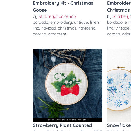
Embroidery Kit - Christmas
Embroidery
Goose
Christmas
by
Stitcherystudioshop
by
Stitchery
bordado
,
embroidery
,
antique
,
linen
,
bordado
,
em
lino
,
navidad
,
christmas
,
navideño
,
lino
,
vintage
adorno
,
ornament
corona
,
ador
Strawberry Plant Counted
Snowflakes