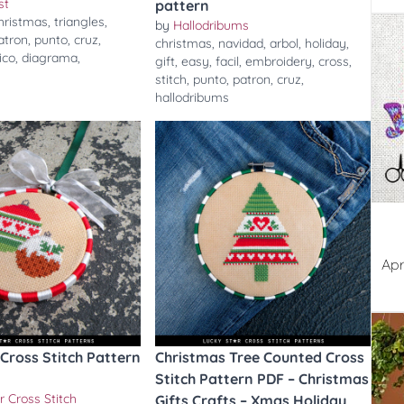
st
pattern
hristmas
,
triangles
,
by
Hallodribums
atron
,
punto
,
cruz
,
christmas
,
navidad
,
arbol
,
holiday
,
ico
,
diagrama
,
gift
,
easy
,
facil
,
embroidery
,
cross
,
stitch
,
punto
,
patron
,
cruz
,
hallodribums
Apr
Cross Stitch Pattern
Christmas Tree Counted Cross
Stitch Pattern PDF – Christmas
r Cross Stitch
Gifts Crafts – Xmas Holiday