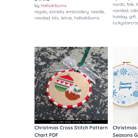
nordic
,
folk
,
by
Hallodribums
navidad
,
caba
regalo
,
estrella
,
embroidery
,
needle
,
holiday
,
gift
navidad
,
kits
,
letras
,
hallodribums
luckystarcro
Christmas Cross Stitch Pattern
Christmas 
Chart PDF
Seasons G