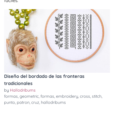
faciles.
Diseño del bordado de las fronteras
tradicionales
by
Hallodribums
formas
,
geometric
,
formas
,
embroidery
,
cross
,
stitch
,
punto
,
patron
,
cruz
,
hallodribums