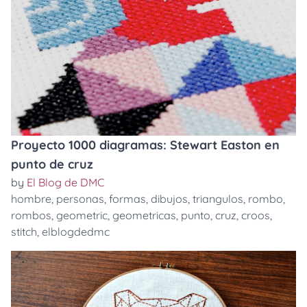
Proyecto 1000 diagramas: Stewart Easton en
punto de cruz
by
El Blog de DMC
hombre
,
personas
,
formas
,
dibujos
,
triangulos
,
rombo
,
rombos
,
geometric
,
geometricas
,
punto
,
cruz
,
croos
,
stitch
,
elblogdedmc