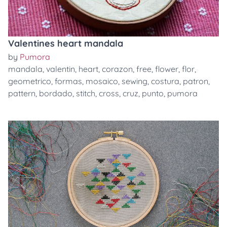
Valentines heart mandala
by
Pumora
mandala
,
valentin
,
heart
,
corazon
,
free
,
flower
,
flor
,
geometrico
,
formas
,
mosaico
,
sewing
,
costura
,
patron
,
pattern
,
bordado
,
stitch
,
cross
,
cruz
,
punto
,
pumora