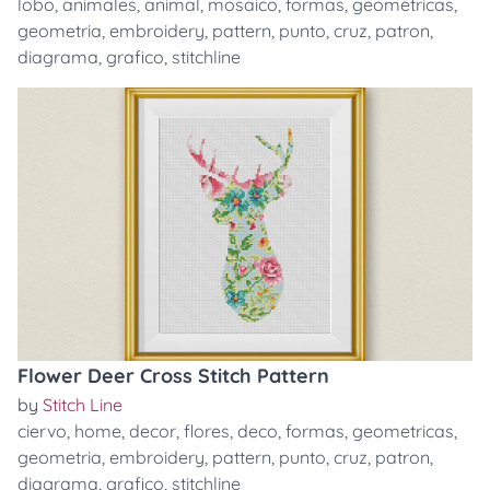
lobo
,
animales
,
animal
,
mosaico
,
formas
,
geometricas
,
geometria
,
embroidery
,
pattern
,
punto
,
cruz
,
patron
,
diagrama
,
grafico
,
stitchline
Flower Deer Cross Stitch Pattern
by
Stitch Line
ciervo
,
home
,
decor
,
flores
,
deco
,
formas
,
geometricas
,
geometria
,
embroidery
,
pattern
,
punto
,
cruz
,
patron
,
diagrama
,
grafico
,
stitchline