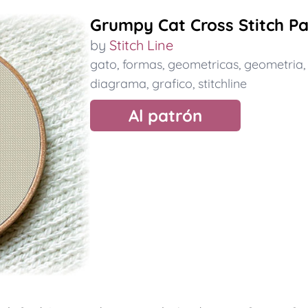
Grumpy Cat Cross Stitch Pa
by
Stitch Line
gato
,
formas
,
geometricas
,
geometria
diagrama
,
grafico
,
stitchline
Al patrón