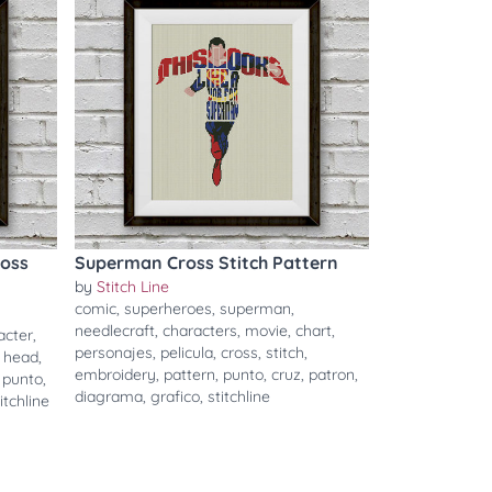
ross
Superman Cross Stitch Pattern
by
Stitch Line
comic
,
superheroes
,
superman
,
needlecraft
,
characters
,
movie
,
chart
,
acter
,
personajes
,
pelicula
,
cross
,
stitch
,
,
head
,
embroidery
,
pattern
,
punto
,
cruz
,
patron
,
,
punto
,
diagrama
,
grafico
,
stitchline
itchline