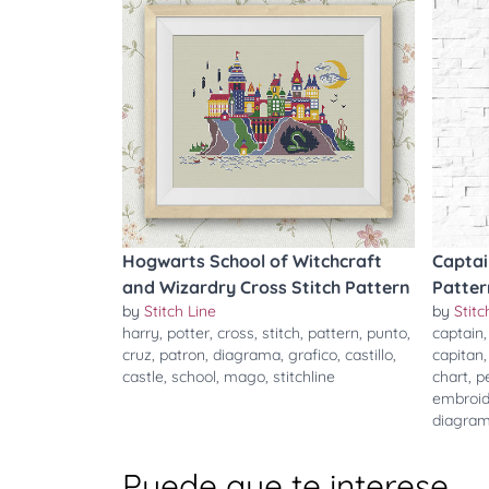
Hogwarts School of Witchcraft
Captai
and Wizardry Cross Stitch Pattern
Patter
by
Stitch Line
by
Stitc
harry
,
potter
,
cross
,
stitch
,
pattern
,
punto
,
captain
cruz
,
patron
,
diagrama
,
grafico
,
castillo
,
capitan
castle
,
school
,
mago
,
stitchline
chart
,
p
embroid
diagra
Puede que te interese