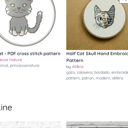
at - PDF cross stitch pattern
Half Cat Skull Hand Embroi
cesse Nature
Pattern
imal
,
princessenature
by
Alifera
gato
,
calavera
,
bordado
,
embroid
pattern
,
patron
,
modern
,
alifera
Line