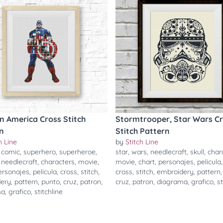
n America Cross Stitch
Stormtrooper, Star Wars C
n
Stitch Pattern
h Line
by
Stitch Line
,
comic
,
superhero
,
superheroe
,
star
,
wars
,
needlecraft
,
skull
,
char
,
needlecraft
,
characters
,
movie
,
movie
,
chart
,
personajes
,
pelicula
ersonajes
,
pelicula
,
cross
,
stitch
,
cross
,
stitch
,
embroidery
,
pattern
ery
,
pattern
,
punto
,
cruz
,
patron
,
cruz
,
patron
,
diagrama
,
grafico
,
st
ma
,
grafico
,
stitchline