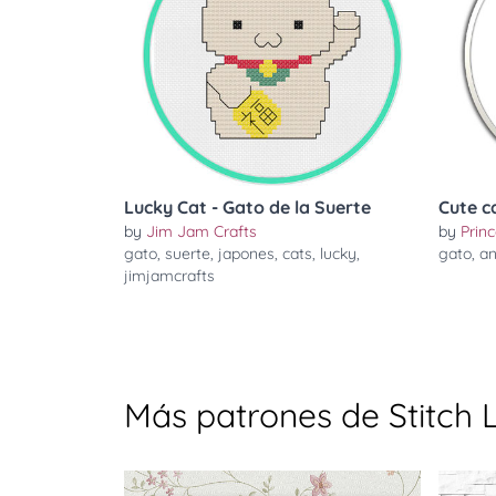
Lucky Cat - Gato de la Suerte
Cute c
by
Jim Jam Crafts
by
Prin
gato
,
suerte
,
japones
,
cats
,
lucky
,
gato
,
an
jimjamcrafts
Más patrones de Stitch 