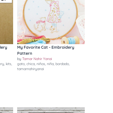
dery
My Favorite Cat - Embroidery
Pattern
by
Tamar Nahir Yanai
ery
,
kits
,
gato
,
chica
,
niños
,
niña
,
bordado
,
tamarnahiryanai