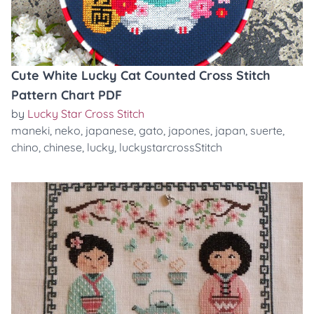
Cute White Lucky Cat Counted Cross Stitch
Pattern Chart PDF
by
Lucky Star Cross Stitch
maneki
,
neko
,
japanese
,
gato
,
japones
,
japan
,
suerte
,
chino
,
chinese
,
lucky
,
luckystarcrossStitch