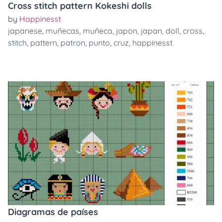
Cross stitch pattern Kokeshi dolls
by
Happinesst
japanese
,
muñecas
,
muñeca
,
japon
,
japan
,
doll
,
cross
,
stitch
,
pattern
,
patron
,
punto
,
cruz
,
happinesst
Diagramas de países