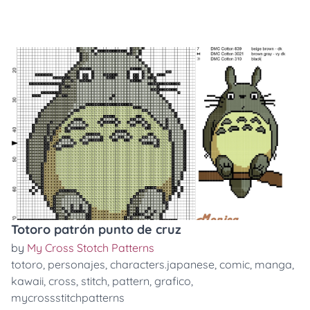
Totoro patrón punto de cruz
by
My Cross Stotch Patterns
totoro
,
personajes
,
characters.japanese
,
comic
,
manga
,
kawaii
,
cross
,
stitch
,
pattern
,
grafico
,
mycrossstitchpatterns