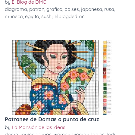
by
El Blog de DMC
diagrama
,
patron
,
grafico
,
paises
,
japonesa
,
rusa
,
muñeca
,
egipto
,
sushi
,
elblogdedmc
Patrones de Damas a punto de cruz
by
La Mansión de las ideas
dama
,
mujer
,
damas
,
women
,
woman
,
ladies
,
lady
,