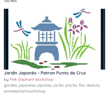
faciles.
Jardín Japonés - Patron Punto de Cruz
by
Pink Elephant Workshop
garden
,
japanese
,
japones
,
jardin
,
planta
,
flor
,
libelula
,
pinkelephantworkshop