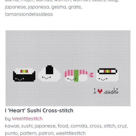
japanese
,
japonesa
,
geisha
,
gratis
,
lamansiondelasideas
I 'Heart' Sushi Cross-stitch
by
Weelittlestitch
kawaii
,
sushi
,
japanese
,
food
,
comida
,
cross
,
stitch
,
cruz
,
punto
,
pattern
,
patron
,
weelittlestitch