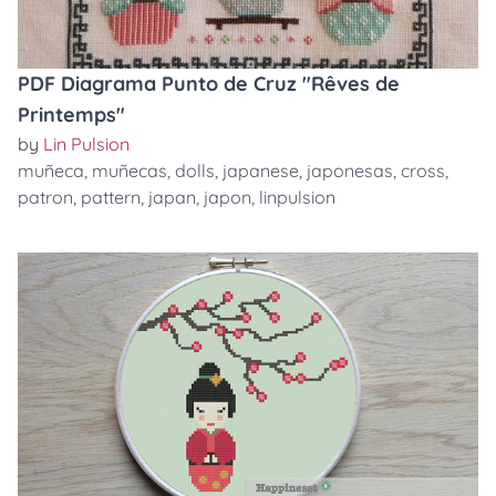
PDF Diagrama Punto de Cruz "Rêves de
Printemps"
by
Lin Pulsion
muñeca
,
muñecas
,
dolls
,
japanese
,
japonesas
,
cross
,
patron
,
pattern
,
japan
,
japon
,
linpulsion