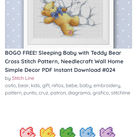
BOGO FREE! Sleeping Baby with Teddy Bear
Cross Stitch Pattern, Needlecraft Wall Home
Simple Decor PDF Instant Download #024
by
Stitch Line
osito
,
bear
,
kids
,
gift
,
niños
,
bebe
,
baby
,
embroidery
,
pattern
,
punto
,
cruz
,
patron
,
diagrama
,
grafico
,
stitchline