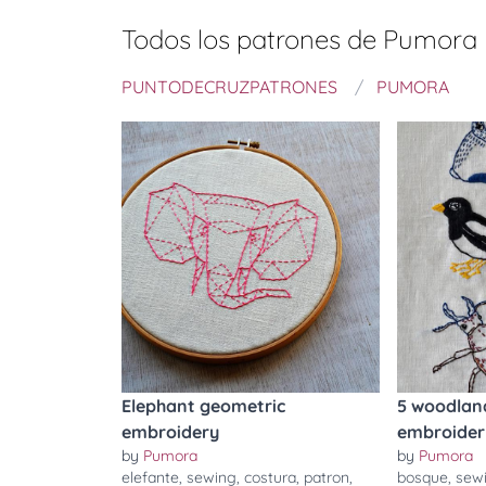
Todos los patrones de
Pumora
PUNTODECRUZPATRONES
PUMORA
Elephant geometric
5 woodlan
embroidery
embroider
by
Pumora
by
Pumora
elefante
,
sewing
,
costura
,
patron
,
bosque
,
sew