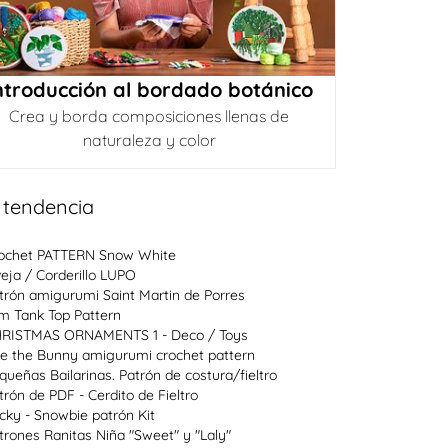
ntroducción al bordado botánico
Crea y borda composiciones llenas de
naturaleza y color
 tendencia
ochet PATTERN Snow White
eja / Corderillo LUPO
trón amigurumi Saint Martin de Porres
im Tank Top Pattern
RISTMAS ORNAMENTS 1 - Deco / Toys
e the Bunny amigurumi crochet pattern
queñas Bailarinas. Patrón de costura/fieltro
trón de PDF - Cerdito de Fieltro
cky - Snowbie patrón Kit
trones Ranitas Niña "Sweet" y "Laly"