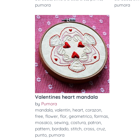
pumora
pumora
Valentines heart mandala
by
Pumora
mandala
,
valentin
,
heart
,
corazon
,
free
,
flower
,
flor
,
geometrico
,
formas
,
mosaico
,
sewing
,
costura
,
patron
,
pattern
,
bordado
,
stitch
,
cross
,
cruz
,
punto
,
pumora