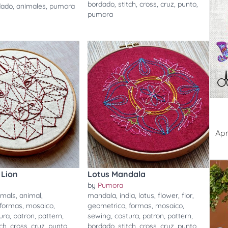
bordado
,
stitch
,
cross
,
cruz
,
punto
,
dado
,
animales
,
pumora
pumora
Apr
 Lion
Lotus Mandala
by
Pumora
imals
,
animal
,
mandala
,
india
,
lotus
,
flower
,
flor
,
formas
,
mosaico
,
geometrico
,
formas
,
mosaico
,
ura
,
patron
,
pattern
,
sewing
,
costura
,
patron
,
pattern
,
tch
,
cross
,
cruz
,
punto
,
bordado
,
stitch
,
cross
,
cruz
,
punto
,