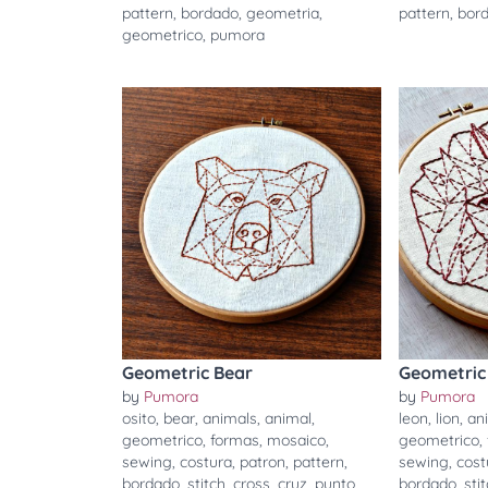
pattern
,
bordado
,
geometria
,
pattern
,
bor
geometrico
,
pumora
Geometric Bear
Geometric
by
Pumora
by
Pumora
osito
,
bear
,
animals
,
animal
,
leon
,
lion
,
an
geometrico
,
formas
,
mosaico
,
geometrico
,
sewing
,
costura
,
patron
,
pattern
,
sewing
,
cost
bordado
,
stitch
,
cross
,
cruz
,
punto
,
bordado
,
sti