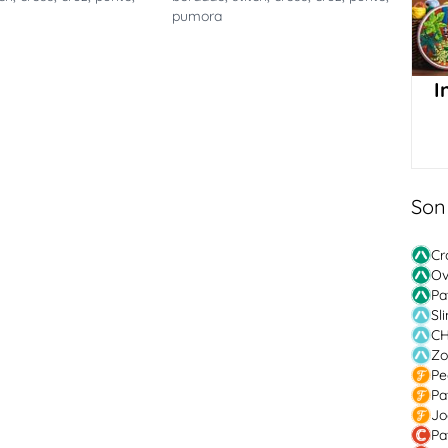
pumora
I
Son
Cr
Ov
Pa
Sl
CH
Zo
Pe
Pa
Jo
Pa