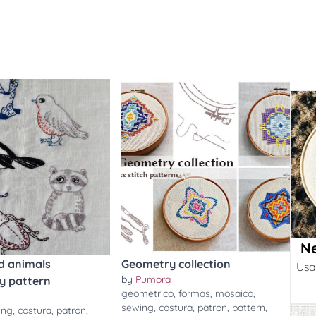
Ne
d animals
Geometry collection
Usa
by
Pumora
y pattern
geometrico
,
formas
,
mosaico
,
sewing
,
costura
,
patron
,
pattern
,
ing
,
costura
,
patron
,