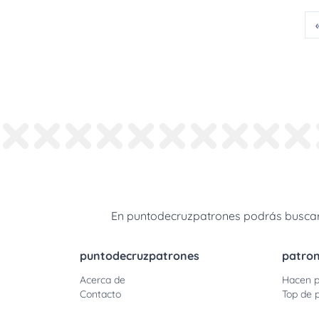
En puntodecruzpatrones podrás buscar 
puntodecruzpatrones
patro
Acerca de
Hacen p
Contacto
Top de 