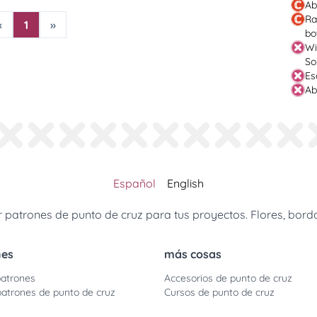
Ab
Ra
«
1
»
bo
Wi
So
Es
Ab
Español
English
patrones de punto de cruz para tus proyectos. Flores, borda
nes
más cosas
atrones
Accesorios de punto de cruz
patrones de punto de cruz
Cursos de punto de cruz