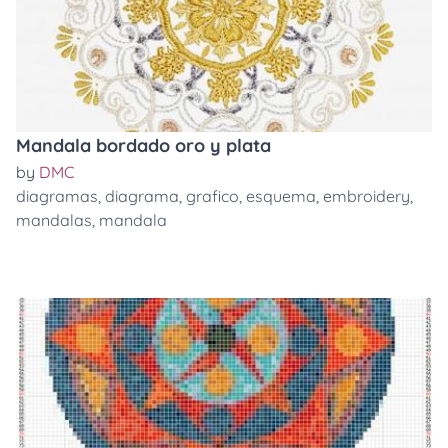
Mandala bordado oro y plata
by
DMC
diagramas
,
diagrama
,
grafico
,
esquema
,
embroidery
,
mandalas
,
mandala