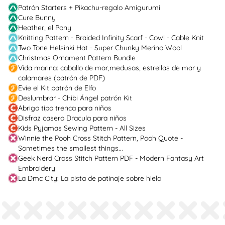
Patrón Starters + Pikachu-regalo Amigurumi
Cure Bunny
Heather, el Pony
Knitting Pattern - Braided Infinity Scarf - Cowl - Cable Knit
Two Tone Helsinki Hat - Super Chunky Merino Wool
Christmas Ornament Pattern Bundle
Vida marina: caballo de mar,medusas, estrellas de mar y
calamares (patrón de PDF)
Evie el Kit patrón de Elfo
Deslumbrar - Chibi Ángel patrón Kit
Abrigo tipo trenca para niños
Disfraz casero Dracula para niños
Kids Pyjamas Sewing Pattern - All Sizes
Winnie the Pooh Cross Stitch Pattern, Pooh Quote -
Sometimes the smallest things...
Geek Nerd Cross Stitch Pattern PDF - Modern Fantasy Art
Embroidery
La Dmc City: La pista de patinaje sobre hielo