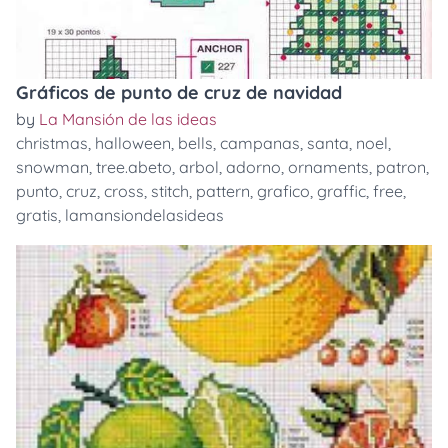
Gráficos de punto de cruz de navidad
by
La Mansión de las ideas
christmas
,
halloween
,
bells
,
campanas
,
santa
,
noel
,
snowman
,
tree.abeto
,
arbol
,
adorno
,
ornaments
,
patron
,
punto
,
cruz
,
cross
,
stitch
,
pattern
,
grafico
,
graffic
,
free
,
gratis
,
lamansiondelasideas