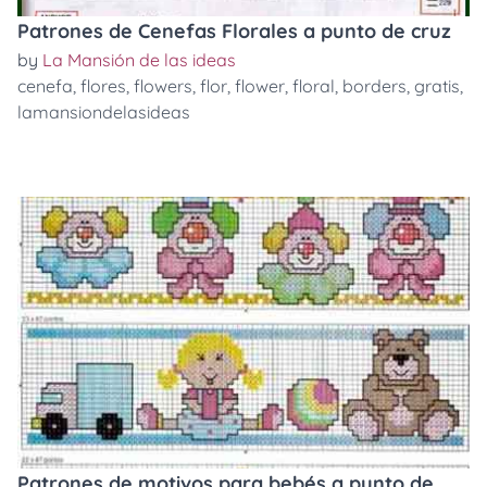
Patrones de Cenefas Florales a punto de cruz
by
La Mansión de las ideas
cenefa
,
flores
,
flowers
,
flor
,
flower
,
floral
,
borders
,
gratis
,
lamansiondelasideas
Patrones de motivos para bebés a punto de