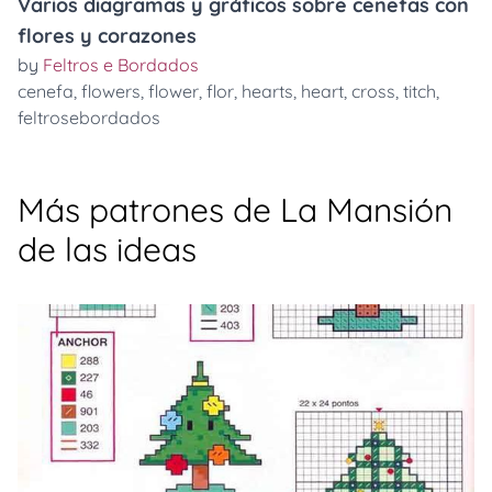
Varios diagramas y gráficos sobre cenefas con
flores y corazones
by
Feltros e Bordados
cenefa
,
flowers
,
flower
,
flor
,
hearts
,
heart
,
cross
,
titch
,
feltrosebordados
Más patrones de La Mansión
de las ideas