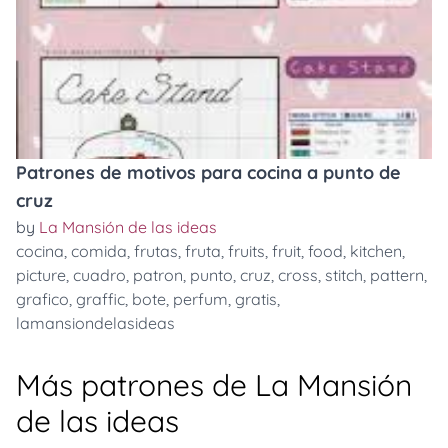
Patrones de motivos para cocina a punto de
cruz
by
La Mansión de las ideas
cocina
,
comida
,
frutas
,
fruta
,
fruits
,
fruit
,
food
,
kitchen
,
picture
,
cuadro
,
patron
,
punto
,
cruz
,
cross
,
stitch
,
pattern
,
grafico
,
graffic
,
bote
,
perfum
,
gratis
,
lamansiondelasideas
Más patrones de La Mansión
de las ideas