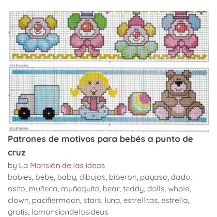
Patrones de motivos para bebés a punto de
cruz
by
La Mansión de las ideas
babies
,
bebe
,
baby
,
dibujos
,
biberon
,
payaso
,
dado
,
osito
,
muñeca
,
muñequita
,
bear
,
teddy
,
dolls
,
whale
,
clown
,
pacifiermoon
,
stars
,
luna
,
estrellitas
,
estrella
,
gratis
,
lamansiondelasideas