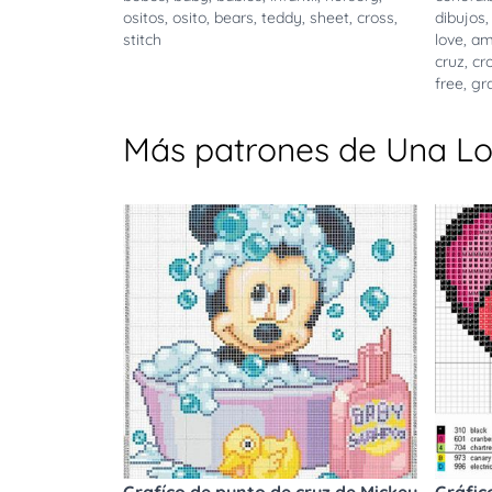
ositos
,
osito
,
bears
,
teddy
,
sheet
,
cross
,
dibujos
stitch
love
,
am
cruz
,
cr
free
,
gra
Más patrones de Una Lo