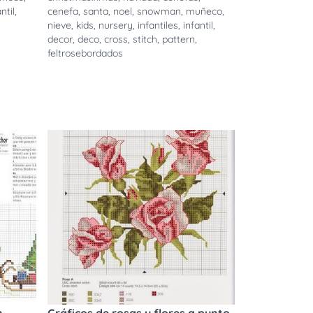
ntil
,
cenefa
,
santa
,
noel
,
snowman
,
muñeco
,
nieve
,
kids
,
nursery
,
infantiles
,
infantil
,
decor
,
deco
,
cross
,
stitch
,
pattern
,
feltrosebordados