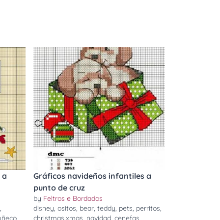
 a
Gráficos navideños infantiles a
punto de cruz
by
Feltros e Bordados
,
disney
,
ositos
,
bear
,
teddy
,
pets
,
perritos
,
ñeco
,
christmas.xmas
,
navidad
,
cenefas
,