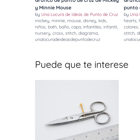
Grafíco de punto de cruz de Mickey
Gráfic
y Minnie Mouse
punto 
by
Una Locura de Ideas de Punto de Cruz
by
Una 
mickey
,
minnie
,
mouse
,
disney
,
kids
,
hearts
,
niños
,
bath
,
baño
,
capa
,
infantiles
,
infantil
,
colores
nursery
,
cross
,
stitch
,
diagrama
,
stitch
,
d
unalocuradeideasdepuntodecruz
unalocu
Puede que te interese