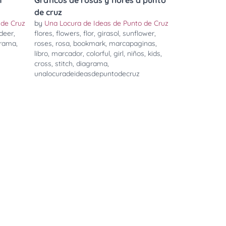
n
Gráficos de rosas y flores a punto
de cruz
 de Cruz
by
Una Locura de Ideas de Punto de Cruz
deer
,
flores
,
flowers
,
flor
,
girasol
,
sunflower
,
grama
,
roses
,
rosa
,
bookmark
,
marcapaginas
,
libro
,
marcador
,
colorful
,
girl
,
niños
,
kids
,
cross
,
stitch
,
diagrama
,
unalocuradeideasdepuntodecruz