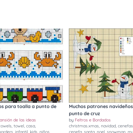
os para toalla a punto de
Muchos patrones navideños
punto de cruz
ansión de las ideas
by
Feltros e Bordados
towels
,
towel
,
casa
,
christmas.xmas
,
navidad
,
cenefas
borders
,
infantil
,
kids
,
niños
,
cenefa
,
santa
,
noel
,
snowman
,
mu