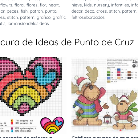
,
flowrs
,
floral
,
flores
,
flor
,
heart
,
nieve
,
kids
,
nursery
,
infantiles
,
infa
or
,
peces
,
fish
,
patron
,
punto
,
decor
,
deco
,
cross
,
stitch
,
pattern
,
oss
,
stitch
,
pattern
,
grafico
,
graffic
,
feltrosebordados
tis
,
lamansiondelasideas
cura de Ideas de Punto de Cruz