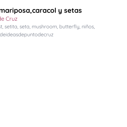
mariposa,caracol y setas
de Cruz
t
,
setita
,
seta
,
mushroom
,
butterfly
,
niños
,
adeideasdepuntodecruz