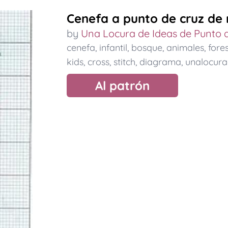
Cenefa a punto de cruz de 
by
Una Locura de Ideas de Punto 
cenefa
,
infantil
,
bosque
,
animales
,
fores
kids
,
cross
,
stitch
,
diagrama
,
unalocur
Al patrón