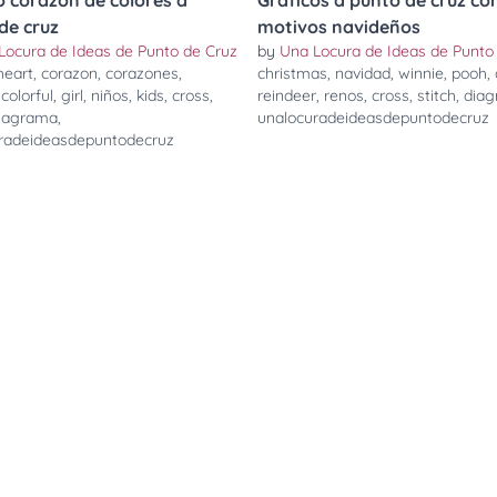
o corazón de colores a
Gráficos a punto de cruz co
de cruz
motivos navideños
Locura de Ideas de Punto de Cruz
by
Una Locura de Ideas de Punto
heart
,
corazon
,
corazones
,
christmas
,
navidad
,
winnie
,
pooh
,
,
colorful
,
girl
,
niños
,
kids
,
cross
,
reindeer
,
renos
,
cross
,
stitch
,
dia
iagrama
,
unalocuradeideasdepuntodecruz
radeideasdepuntodecruz