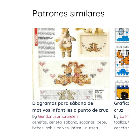
Patrones similares
Diagramas para sábana de
Gráfic
motivos infantiles a punto de cruz
cruz
by
Geridonusumprojeleri
by
La M
cenefas
,
cenefa
,
sabana
,
sabanas
,
bebe
,
toallas
,
bebes
,
baby
,
babies
,
infantil
,
nursery
,
cenefa.