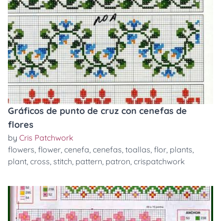
Gráficos de punto de cruz con cenefas de
flores
by
Cris Patchwork
flowers
,
flower
,
cenefa
,
cenefas
,
toallas
,
flor
,
plants
,
plant
,
cross
,
stitch
,
pattern
,
patron
,
crispatchwork