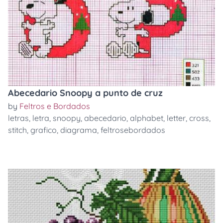
Abecedario Snoopy a punto de cruz
by
Feltros e Bordados
letras
,
letra
,
snoopy
,
abecedario
,
alphabet
,
letter
,
cross
,
stitch
,
grafico
,
diagrama
,
feltrosebordados