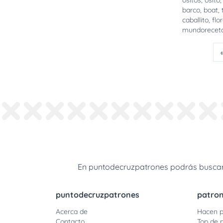
ositos
,
osito
barco
,
boat
,
caballito
,
flo
mundorecet
En puntodecruzpatrones podrás buscar 
puntodecruzpatrones
patro
Acerca de
Hacen p
Contacto
Top de 