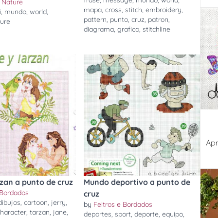
frase
,
message
,
mundo
,
world
,
 Nature
mapa
,
cross
,
stitch
,
embroidery
,
i
,
mundo
,
world
,
pattern
,
punto
,
cruz
,
patron
,
ture
diagrama
,
grafico
,
stitchline
Apr
zan a punto de cruz
Mundo deportivo a punto de
 Bordados
cruz
dibujos
,
cartoon
,
jerry
,
by
Feltros e Bordados
haracter
,
tarzan
,
jane
,
deportes
,
sport
,
deporte
,
equipo
,