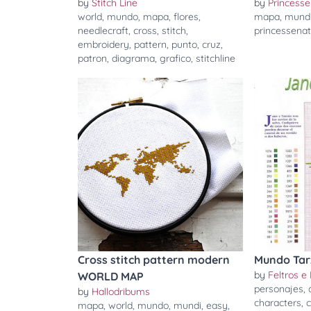
by
Stitch Line
by
Princesse
world
,
mundo
,
mapa
,
flores
,
mapa
,
mund
needlecraft
,
cross
,
stitch
,
princessena
embroidery
,
pattern
,
punto
,
cruz
,
patron
,
diagrama
,
grafico
,
stitchline
Cross stitch pattern modern
Mundo Tar
by
Feltros e
WORLD MAP
personajes
,
by
Hallodribums
characters
,
c
mapa
,
world
,
mundo
,
mundi
,
easy
,