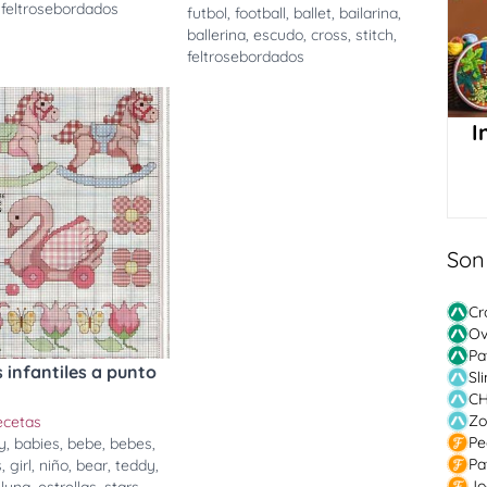
,
feltrosebordados
futbol
,
football
,
ballet
,
bailarina
,
ballerina
,
escudo
,
cross
,
stitch
,
feltrosebordados
I
Son
Cr
Ov
Pa
infantiles a punto
Sl
CH
Zo
cetas
Pe
y
,
babies
,
bebe
,
bebes
,
Pa
s
,
girl
,
niño
,
bear
,
teddy
,
Jo