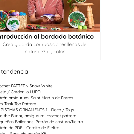
ntroducción al bordado botánico
Crea y borda composiciones llenas de
naturaleza y color
 tendencia
ochet PATTERN Snow White
eja / Corderillo LUPO
trón amigurumi Saint Martin de Porres
im Tank Top Pattern
RISTMAS ORNAMENTS 1 - Deco / Toys
e the Bunny amigurumi crochet pattern
queñas Bailarinas. Patrón de costura/fieltro
trón de PDF - Cerdito de Fieltro
cky - Snowbie patrón Kit