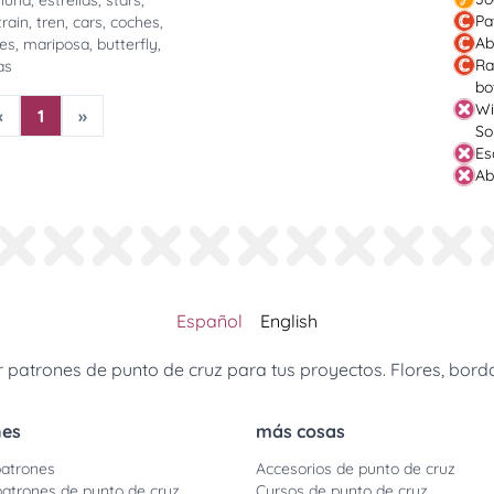
,
luna
,
estrellas
,
stars
,
Pa
train
,
tren
,
cars
,
coches
,
Ab
res
,
mariposa
,
butterfly
,
Ra
as
bo
Wi
«
1
»
So
Es
Ab
Español
English
patrones de punto de cruz para tus proyectos. Flores, borda
nes
más cosas
atrones
Accesorios de punto de cruz
patrones de punto de cruz
Cursos de punto de cruz