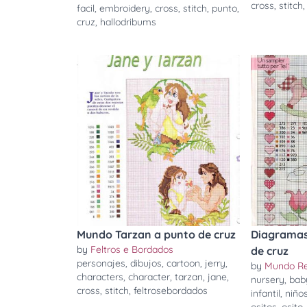
cross
,
stitch
facil
,
embroidery
,
cross
,
stitch
,
punto
,
cruz
,
hallodribums
Mundo Tarzan a punto de cruz
Diagramas 
by
Feltros e Bordados
de cruz
personajes
,
dibujos
,
cartoon
,
jerry
,
by
Mundo Re
characters
,
character
,
tarzan
,
jane
,
nursery
,
bab
cross
,
stitch
,
feltrosebordados
infantil
,
niño