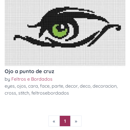
Ojo a punto de cruz
by
Feltros e Bordados
eyes
,
ojos
,
cara
,
face
,
parte
,
decor
,
deco
,
decoracion
,
cross
,
stitch
,
feltrosebordados
«
1
»