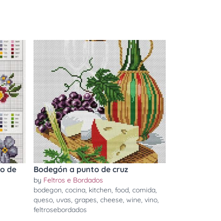
o de
Bodegón a punto de cruz
by
Feltros e Bordados
bodegon
,
cocina
,
kitchen
,
food
,
comida
,
queso
,
uvas
,
grapes
,
cheese
,
wine
,
vino
,
feltrosebordados