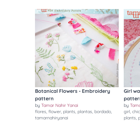
Botanical Flowers - Embroidery
Girl w
pattern
patter
by
Tamar Nahir Yanai
by
Tama
flores
,
flower
,
plants
,
plantas
,
bordado
,
girl
,
chi
tamarnahiryanai
plants
,