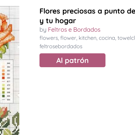
Flores preciosas a punto d
y tu hogar
by
Feltros e Bordados
flowers
,
flower
,
kitchen
,
cocina
,
towelc
feltrosebordados
Al patrón