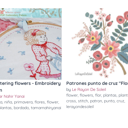
atering flowers - Embroidery
Patrones punto de cruz "Flo
by
Le Rayon De Soleil
n
flower
,
flowers
,
flor
,
plantas
,
plant
r Nahir Yanai
cross
,
stitch
,
patron
,
punto
,
cruz
,
ca
,
niña
,
primavera
,
flores
,
flower
,
lerayondesoleil
plantas
,
bordado
,
tamarnahiryanai