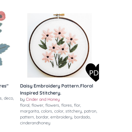
res"
Daisy Embroidery Pattern.Floral
Inspired Stitchery.
s
,
deco
,
by
Cinder and Honey
floral
,
flower
,
flowers
,
flores
,
flor
,
margarita
,
colors
,
color
,
stitchery
,
patron
,
pattern
,
bordar
,
embroidery
,
bordado
,
cinderandhoney