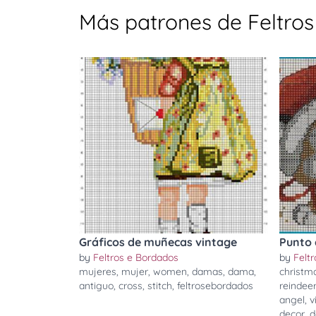
Más patrones de Feltro
Gráficos de muñecas vintage
Punto 
by
Feltros e Bordados
by
Felt
mujeres
,
mujer
,
women
,
damas
,
dama
,
christm
antiguo
,
cross
,
stitch
,
feltrosebordados
reindee
angel
,
v
decor
,
d