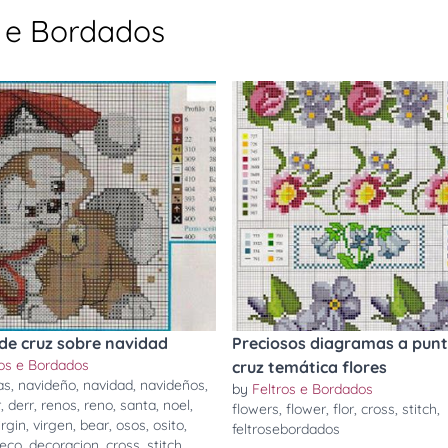
s e Bordados
de cruz sobre navidad
Preciosos diagramas a punt
ros e Bordados
cruz temática flores
as
,
navideño
,
navidad
,
navideños
,
by
Feltros e Bordados
r
,
derr
,
renos
,
reno
,
santa
,
noel
,
flowers
,
flower
,
flor
,
cross
,
stitch
,
irgin
,
virgen
,
bear
,
osos
,
osito
,
feltrosebordados
eco
,
decoracion
,
cross
,
stitch
,