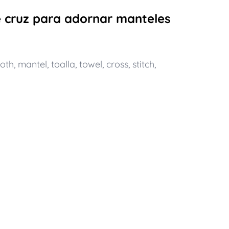
e cruz para adornar manteles
loth
,
mantel
,
toalla
,
towel
,
cross
,
stitch
,