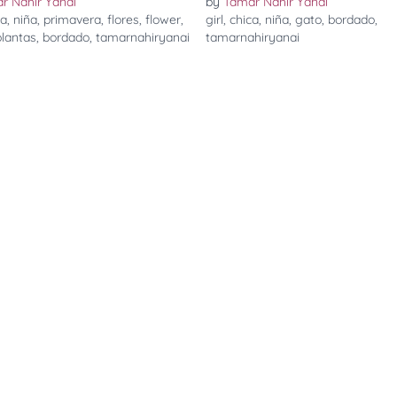
r Nahir Yanai
by
Tamar Nahir Yanai
ca
,
niña
,
primavera
,
flores
,
flower
,
girl
,
chica
,
niña
,
gato
,
bordado
,
plantas
,
bordado
,
tamarnahiryanai
tamarnahiryanai