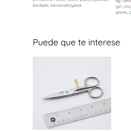
by
Tama
bordado
,
tamarnahiryanai
girl
,
chi
plants
,
Puede que te interese