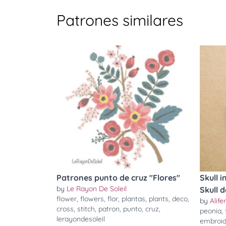
Patrones similares
Patrones punto de cruz "Flores"
Skull 
by
Le Rayon De Soleil
Skull d
flower
,
flowers
,
flor
,
plantas
,
plants
,
deco
,
by
Alife
cross
,
stitch
,
patron
,
punto
,
cruz
,
peonia
,
lerayondesoleil
embroid