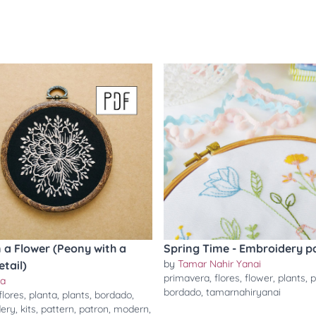
in a Flower (Peony with a
Spring Time - Embroidery p
by
Tamar Nahir Yanai
etail)
primavera
,
flores
,
flower
,
plants
,
p
ra
bordado
,
tamarnahiryanai
flores
,
planta
,
plants
,
bordado
,
ery
,
kits
,
pattern
,
patron
,
modern
,