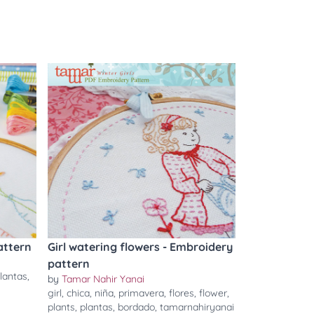
attern
Girl watering flowers - Embroidery
pattern
lantas
,
by
Tamar Nahir Yanai
girl
,
chica
,
niña
,
primavera
,
flores
,
flower
,
plants
,
plantas
,
bordado
,
tamarnahiryanai