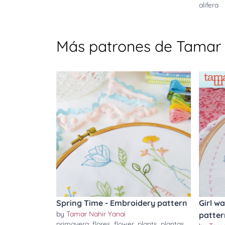
alifera
Más patrones de Tamar 
Spring Time - Embroidery pattern
Girl w
by
Tamar Nahir Yanai
patter
primavera
,
flores
,
flower
,
plants
,
plantas
,