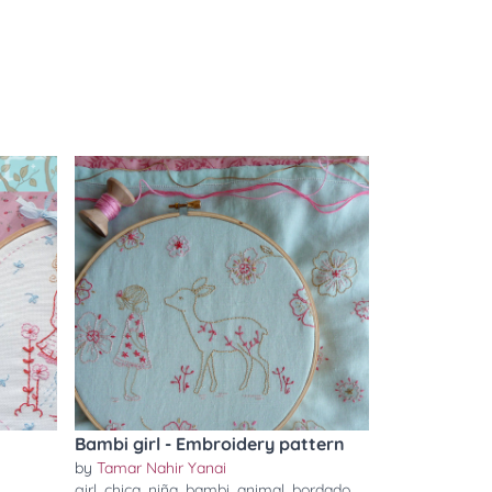
Bambi girl - Embroidery pattern
by
Tamar Nahir Yanai
girl
,
chica
,
niña
,
bambi
,
animal
,
bordado
,