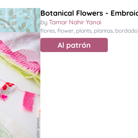
Botanical Flowers - Embroi
by
Tamar Nahir Yanai
flores
,
flower
,
plants
,
plantas
,
bordado
Al patrón