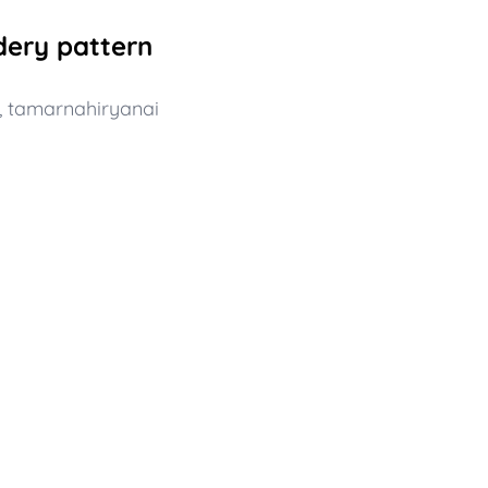
dery pattern
,
tamarnahiryanai