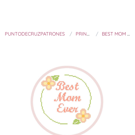
PUNTODECRUZPATRONES
PRINCESSE NATURE
BEST MOM EVER MOTHER'S DAY