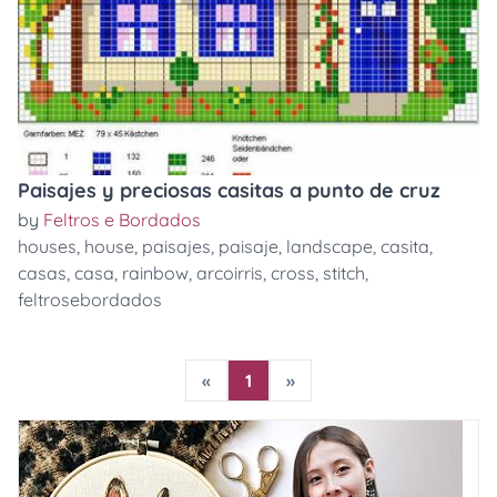
Paisajes y preciosas casitas a punto de cruz
by
Feltros e Bordados
houses
,
house
,
paisajes
,
paisaje
,
landscape
,
casita
,
casas
,
casa
,
rainbow
,
arcoirris
,
cross
,
stitch
,
feltrosebordados
«
1
»