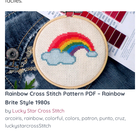
faciles.
Rainbow Cross Stitch Pattern PDF – Rainbow
Brite Style 1980s
by
Lucky Star Cross Stitch
arcoiris
,
rainbow
,
colorful
,
colors
,
patron
,
punto
,
cruz
,
luckystarcrossStitch