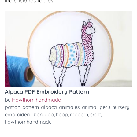
indicaciones faciles.
Alpaca PDF Embroidery Pattern
by
Hawthorn handmade
patron
,
pattern
,
alpaca
,
animales
,
animal
,
peru
,
nursery
,
embroidery
,
bordado
,
hoop
,
modern
,
craft
,
hawthornhandmade