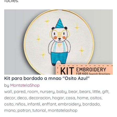
faciles.
Kit para bordado a mnao "Osito Azul"
by
MontatelaShop
wall
,
pared
,
room
,
nursery
,
baby
,
bear
,
bears
,
little
,
gift
,
decor
,
deco
,
decoracion
,
hogar
,
casa
,
home
,
ositos
,
osito
,
niños
,
infantil
,
enffant
,
embroidery
,
bordado
,
mano
,
patron
,
tutorial
,
montatelashop