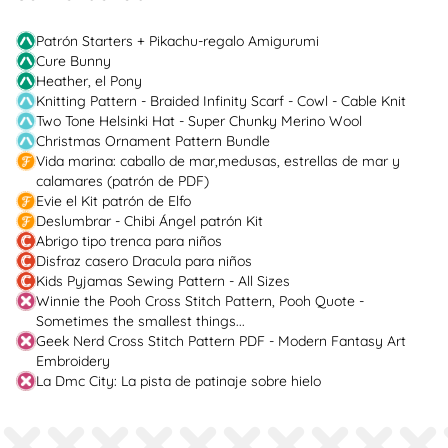
Patrón Starters + Pikachu-regalo Amigurumi
Cure Bunny
Heather, el Pony
Knitting Pattern - Braided Infinity Scarf - Cowl - Cable Knit
Two Tone Helsinki Hat - Super Chunky Merino Wool
Christmas Ornament Pattern Bundle
Vida marina: caballo de mar,medusas, estrellas de mar y
calamares (patrón de PDF)
Evie el Kit patrón de Elfo
Deslumbrar - Chibi Ángel patrón Kit
Abrigo tipo trenca para niños
Disfraz casero Dracula para niños
Kids Pyjamas Sewing Pattern - All Sizes
Winnie the Pooh Cross Stitch Pattern, Pooh Quote -
Sometimes the smallest things...
Geek Nerd Cross Stitch Pattern PDF - Modern Fantasy Art
Embroidery
La Dmc City: La pista de patinaje sobre hielo