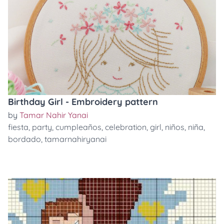
Birthday Girl - Embroidery pattern
by
Tamar Nahir Yanai
fiesta
,
party
,
cumpleaños
,
celebration
,
girl
,
niños
,
niña
,
bordado
,
tamarnahiryanai