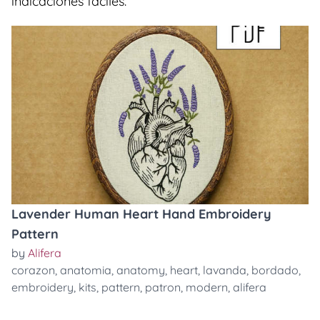
indicaciones faciles.
Lavender Human Heart Hand Embroidery
Pattern
by
Alifera
corazon
,
anatomia
,
anatomy
,
heart
,
lavanda
,
bordado
,
embroidery
,
kits
,
pattern
,
patron
,
modern
,
alifera