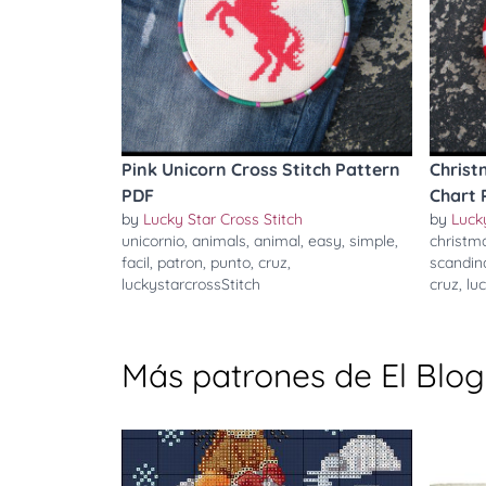
Pink Unicorn Cross Stitch Pattern
Christ
PDF
Chart 
by
Lucky Star Cross Stitch
by
Lucky
unicornio
,
animals
,
animal
,
easy
,
simple
,
christm
facil
,
patron
,
punto
,
cruz
,
scandin
luckystarcrossStitch
cruz
,
lu
Más patrones de El Blo