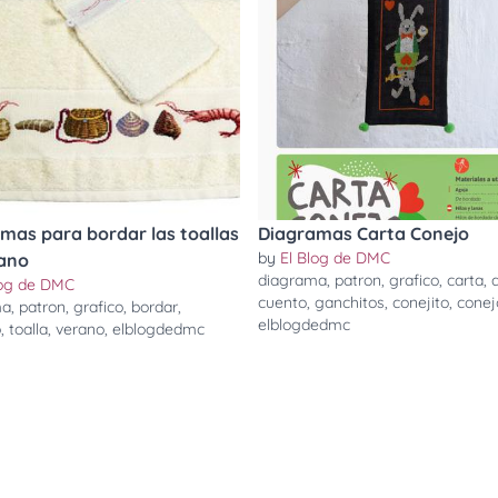
mas para bordar las toallas
Diagramas Carta Conejo
by
El Blog de DMC
ano
diagrama
,
patron
,
grafico
,
carta
,
a
log de DMC
cuento
,
ganchitos
,
conejito
,
conej
ma
,
patron
,
grafico
,
bordar
,
elblogdedmc
o
,
toalla
,
verano
,
elblogdedmc