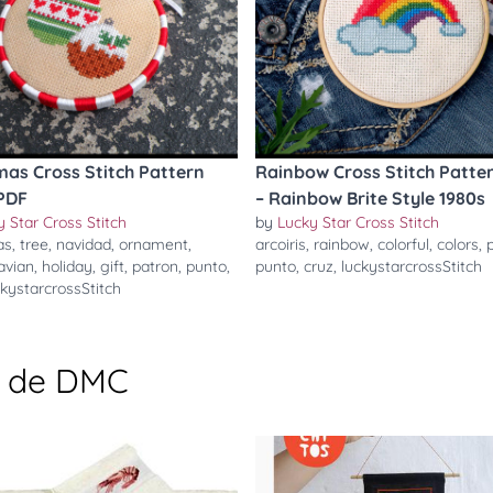
mas Cross Stitch Pattern
Rainbow Cross Stitch Patte
PDF
– Rainbow Brite Style 1980s
 Star Cross Stitch
by
Lucky Star Cross Stitch
as
,
tree
,
navidad
,
ornament
,
arcoiris
,
rainbow
,
colorful
,
colors
,
avian
,
holiday
,
gift
,
patron
,
punto
,
punto
,
cruz
,
luckystarcrossStitch
ckystarcrossStitch
g de DMC