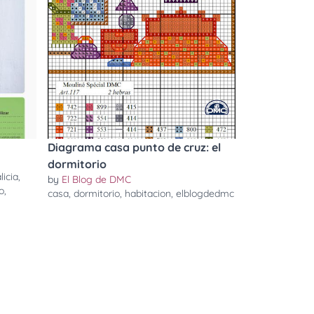
Diagrama casa punto de cruz: el
dormitorio
licia
,
by
El Blog de DMC
o
,
casa
,
dormitorio
,
habitacion
,
elblogdedmc