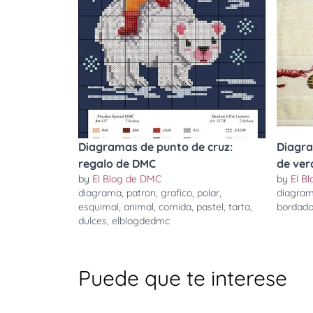
Diagramas de punto de cruz:
Diagra
regalo de DMC
de ver
by
El Blog de DMC
by
El B
diagrama
,
patron
,
grafico
,
polar
,
diagra
esquimal
,
animal
,
comida
,
pastel
,
tarta
,
bordad
dulces
,
elblogdedmc
Puede que te interese