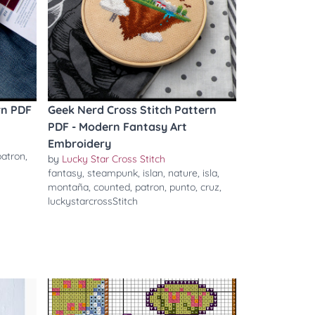
rn PDF
Geek Nerd Cross Stitch Pattern
PDF - Modern Fantasy Art
Embroidery
patron
,
by
Lucky Star Cross Stitch
fantasy
,
steampunk
,
islan
,
nature
,
isla
,
montaña
,
counted
,
patron
,
punto
,
cruz
,
luckystarcrossStitch