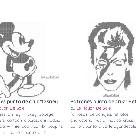
es punto de cruz "Disney"
Patrones punto de cruz "Re
ayon De Soleil
by
Le Rayon De Soleil
jes
,
disney
,
mickey
,
popeye
,
famosos
,
personajes
,
retratos
,
ers
,
cartoon
,
dibujos
,
animados
,
characters
,
music
,
musica
,
cross
,
cia
,
winnie
,
pooh
,
bambi
,
poppins
,
patron
,
punto
,
cruz
,
lerayondesole
titch
,
patron
,
punto
,
cruz
,