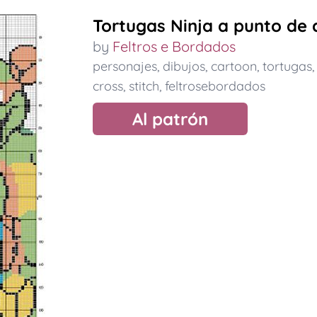
Tortugas Ninja a punto de 
by
Feltros e Bordados
personajes
,
dibujos
,
cartoon
,
tortugas
cross
,
stitch
,
feltrosebordados
Al patrón