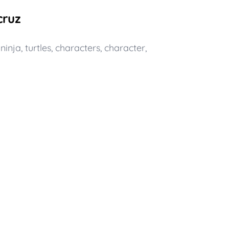
cruz
,
ninja
,
turtles
,
characters
,
character
,