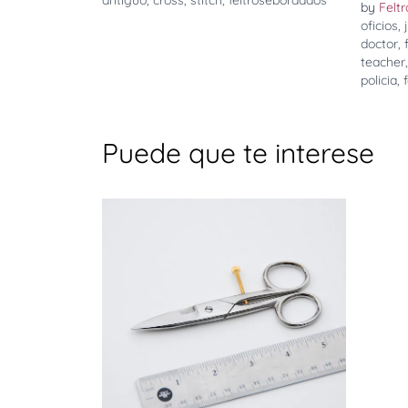
antiguo
,
cross
,
stitch
,
feltrosebordados
by
Felt
oficios
,
doctor
,
teacher
policia
,
Puede que te interese