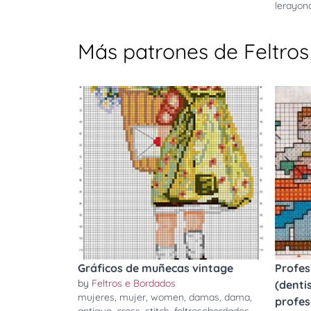
lerayond
Más patrones de Feltro
Gráficos de muñecas vintage
Profes
by
Feltros e Bordados
(denti
mujeres
,
mujer
,
women
,
damas
,
dama
,
profeso