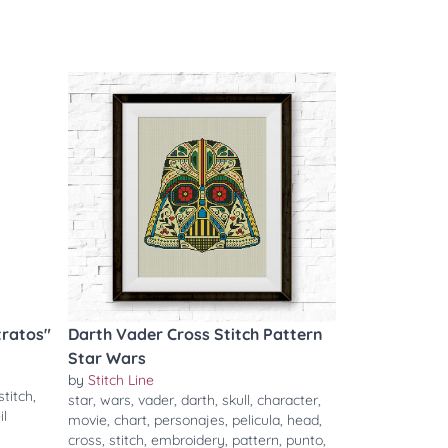
tratos"
Darth Vader Cross Stitch Pattern
Star Wars
by
Stitch Line
stitch
,
star
,
wars
,
vader
,
darth
,
skull
,
character
,
il
movie
,
chart
,
personajes
,
pelicula
,
head
,
cross
,
stitch
,
embroidery
,
pattern
,
punto
,