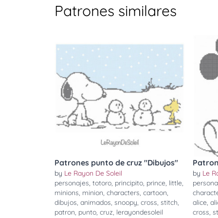
Patrones similares
Patrones punto de cruz "Dibujos"
Patron
by
Le Rayon De Soleil
by
Le R
personajes
,
totoro
,
principito
,
prince
,
little
,
persona
minions
,
minion
,
characters
,
cartoon
,
charact
dibujos
,
animados
,
snoopy
,
cross
,
stitch
,
alice
,
ali
patron
,
punto
,
cruz
,
lerayondesoleil
cross
,
s