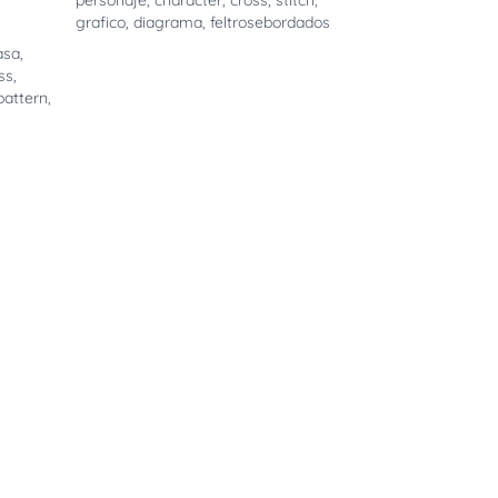
personaje
,
character
,
cross
,
stitch
,
grafico
,
diagrama
,
feltrosebordados
asa
,
ss
,
pattern
,