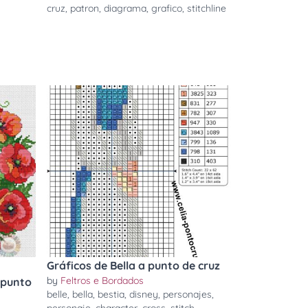
cruz
,
patron
,
diagrama
,
grafico
,
stitchline
Gráficos de Bella a punto de cruz
by
Feltros e Bordados
 punto
belle
,
bella
,
bestia
,
disney
,
personajes
,