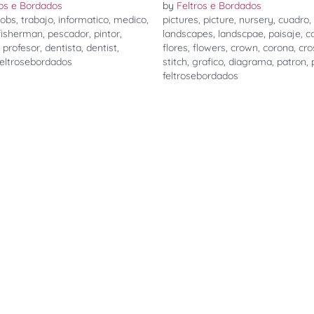
ros e Bordados
by
Feltros e Bordados
jobs
,
trabajo
,
informatico
,
medico
,
pictures
,
picture
,
nursery
,
cuadro
,
fisherman
,
pescador
,
pintor
,
landscapes
,
landscpae
,
paisaje
,
c
,
profesor
,
dentista
,
dentist
,
flores
,
flowers
,
crown
,
corona
,
cro
feltrosebordados
stitch
,
grafico
,
diagrama
,
patron
,
feltrosebordados