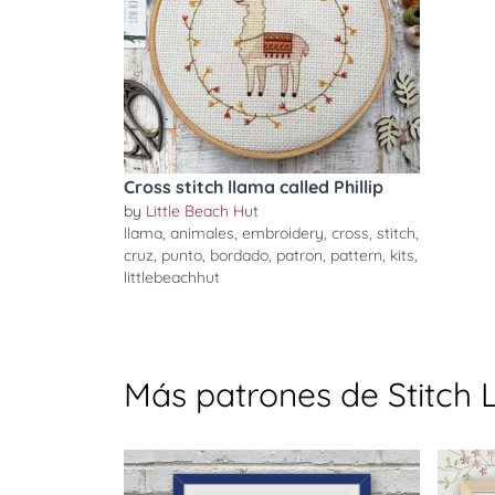
Cross stitch llama called Phillip
by
Little Beach Hut
llama
,
animales
,
embroidery
,
cross
,
stitch
,
cruz
,
punto
,
bordado
,
patron
,
pattern
,
kits
,
littlebeachhut
Más patrones de Stitch 