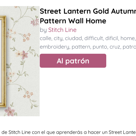
Street Lantern Gold Autumn
Pattern Wall Home
by
Stitch Line
calle
,
city
,
ciudad
,
difficult
,
dificil
,
home
embroidery
,
pattern
,
punto
,
cruz
,
patr
Al patrón
de Stitch Line con el que aprenderás a hacer un Street Lant