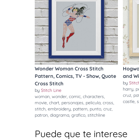
Wonder Woman Cross Stitch
Hogwar
Pattern, Сomics, TV - Show, Quote
and Wi
by
Stitc
Cross Stitch
harry
,
p
by
Stitch Line
cruz
,
pa
woman
,
wonder
,
comic
,
characters
,
castle
,
s
movie
,
chart
,
personajes
,
pelicula
,
cross
,
stitch
,
embroidery
,
pattern
,
punto
,
cruz
,
patron
,
diagrama
,
grafico
,
stitchline
Puede que te interese