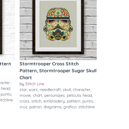
ttern
Stormtrooper Cross Stitch
Pattern, Stormtrooper Sugar Skull
Chart
racter
,
by
Stitch Line
,
head
,
star
,
wars
,
needlecraft
,
skull
,
character
,
,
punto
,
movie
,
chart
,
personajes
,
pelicula
,
head
,
itchline
cross
,
stitch
,
embroidery
,
pattern
,
punto
,
cruz
,
patron
,
diagrama
,
grafico
,
stitchline