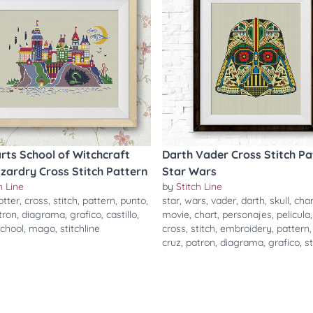
ts School of Witchcraft
Darth Vader Cross Stitch Pa
zardry Cross Stitch Pattern
Star Wars
h Line
by
Stitch Line
otter
,
cross
,
stitch
,
pattern
,
punto
,
star
,
wars
,
vader
,
darth
,
skull
,
cha
tron
,
diagrama
,
grafico
,
castillo
,
movie
,
chart
,
personajes
,
pelicula
chool
,
mago
,
stitchline
cross
,
stitch
,
embroidery
,
pattern
cruz
,
patron
,
diagrama
,
grafico
,
st