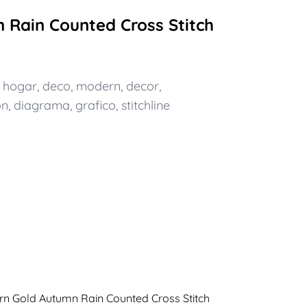
 Rain Counted Cross Stitch
,
hogar
,
deco
,
modern
,
decor
,
on
,
diagrama
,
grafico
,
stitchline
ern Gold Autumn Rain Counted Cross Stitch