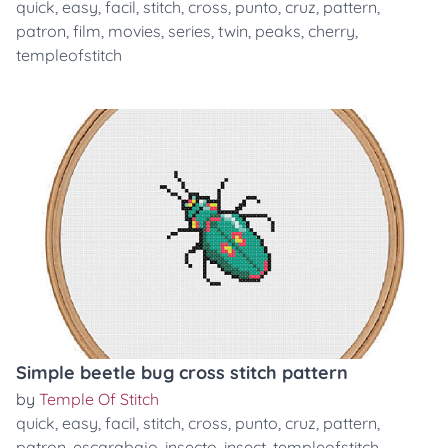
quick
,
easy
,
facil
,
stitch
,
cross
,
punto
,
cruz
,
pattern
,
patron
,
film
,
movies
,
series
,
twin
,
peaks
,
cherry
,
templeofstitch
Simple beetle bug cross stitch pattern
by
Temple Of Stitch
quick
,
easy
,
facil
,
stitch
,
cross
,
punto
,
cruz
,
pattern
,
patron
,
escarabajo
,
insecto
,
insect
,
templeofstitch