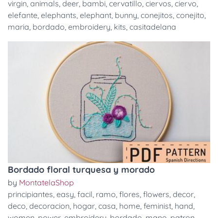
virgin
,
animals
,
deer
,
bambi
,
cervatillo
,
ciervos
,
ciervo
,
elefante
,
elephants
,
elephant
,
bunny
,
conejitos
,
conejito
,
maria
,
bordado
,
embroidery
,
kits
,
casitadelana
Bordado floral turquesa y morado
by
MontatelaShop
principiantes
,
easy
,
facil
,
ramo
,
flores
,
flowers
,
decor
,
deco
,
decoracion
,
hogar
,
casa
,
home
,
feminist
,
hand
,
women
,
power
,
embroidery
,
bordado
,
mano
,
patron
,