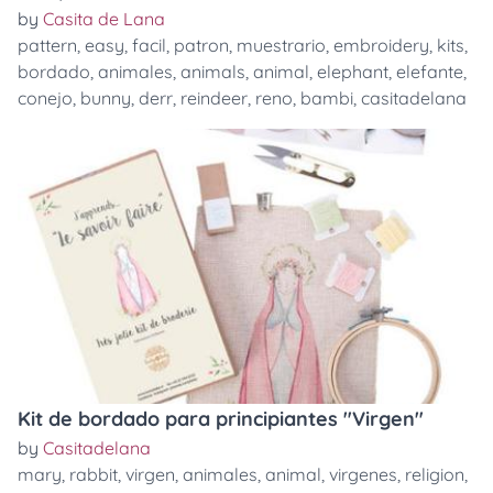
by
Casita de Lana
pattern
,
easy
,
facil
,
patron
,
muestrario
,
embroidery
,
kits
,
bordado
,
animales
,
animals
,
animal
,
elephant
,
elefante
,
conejo
,
bunny
,
derr
,
reindeer
,
reno
,
bambi
,
casitadelana
Kit de bordado para principiantes "Virgen"
by
Casitadelana
mary
,
rabbit
,
virgen
,
animales
,
animal
,
virgenes
,
religion
,