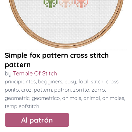
Simple fox pattern cross stitch
pattern
by
Temple Of Stitch
principiantes
,
begginers
,
easy
,
facil
,
stitch
,
cross
,
punto
,
cruz
,
pattern
,
patron
,
zorrito
,
zorro
,
geometric
,
geometrico
,
animals
,
animal
,
animales
,
templeofstitch
Al patrón