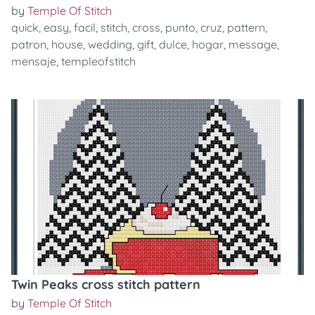
by
Temple Of Stitch
quick
,
easy
,
facil
,
stitch
,
cross
,
punto
,
cruz
,
pattern
,
patron
,
house
,
wedding
,
gift
,
dulce
,
hogar
,
message
,
mensaje
,
templeofstitch
Twin Peaks cross stitch pattern
by
Temple Of Stitch