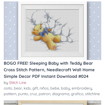
BOGO FREE! Sleeping Baby with Teddy Bear
Cross Stitch Pattern, Needlecraft Wall Home
Simple Decor PDF Instant Download #024
by
Stitch Line
osito
,
bear
,
kids
,
gift
,
niños
,
bebe
,
baby
,
embroidery
,
pattern
,
punto
,
cruz
,
patron
,
diagrama
,
grafico
,
stitchline