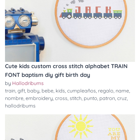
Cute kids custom cross stitch alphabet TRAIN
FONT baptism diy gift birth day
by
Hallodribums
train
,
gift
,
baby
,
bebe
,
kids
,
cumpleaños
,
regalo
,
name
,
nombre
,
embroidery
,
cross
,
stitch
,
punto
,
patron
,
cruz
,
hallodribums