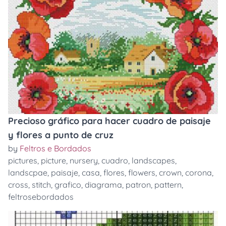
Precioso gráfico para hacer cuadro de paisaje
y flores a punto de cruz
by
Feltros e Bordados
pictures
,
picture
,
nursery
,
cuadro
,
landscapes
,
landscpae
,
paisaje
,
casa
,
flores
,
flowers
,
crown
,
corona
,
cross
,
stitch
,
grafico
,
diagrama
,
patron
,
pattern
,
feltrosebordados