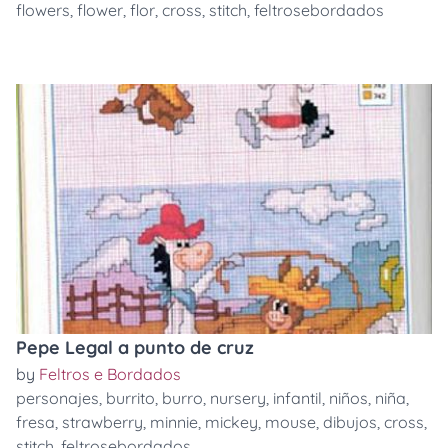
flowers
,
flower
,
flor
,
cross
,
stitch
,
feltrosebordados
Pepe Legal a punto de cruz
by
Feltros e Bordados
personajes
,
burrito
,
burro
,
nursery
,
infantil
,
niños
,
niña
,
fresa
,
strawberry
,
minnie
,
mickey
,
mouse
,
dibujos
,
cross
,
stitch
,
feltrosebordados