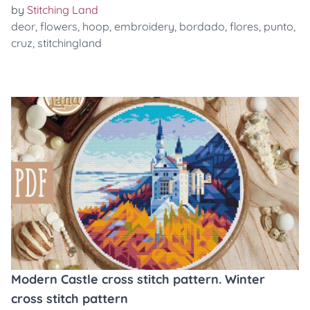
by
Stitching Land
deor
,
flowers
,
hoop
,
embroidery
,
bordado
,
flores
,
punto
,
cruz
,
stitchingland
Modern Castle cross stitch pattern. Winter
cross stitch pattern