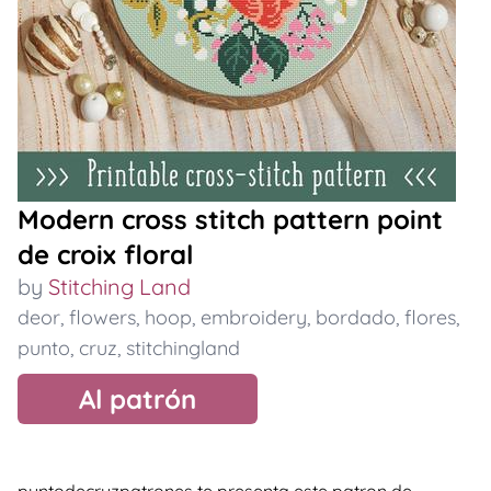
Modern cross stitch pattern point
de croix floral
by
Stitching Land
deor
,
flowers
,
hoop
,
embroidery
,
bordado
,
flores
,
punto
,
cruz
,
stitchingland
Al patrón