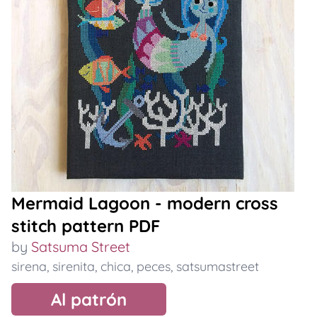
Mermaid Lagoon - modern cross
stitch pattern PDF
by
Satsuma Street
sirena
,
sirenita
,
chica
,
peces
,
satsumastreet
Al patrón