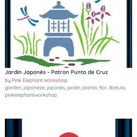
Jardín Japonés - Patron Punto de Cruz
by
Pink Elephant Workshop
garden
,
japanese
,
japones
,
jardin
,
planta
,
flor
,
libelula
,
pinkelephantworkshop