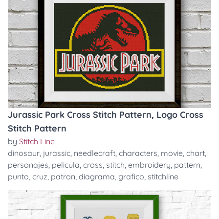
Jurassic Park Cross Stitch Pattern, Logo Cross
Stitch Pattern
by
Stitch Line
dinosaur
,
jurassic
,
needlecraft
,
characters
,
movie
,
chart
,
personajes
,
pelicula
,
cross
,
stitch
,
embroidery
,
pattern
,
punto
,
cruz
,
patron
,
diagrama
,
grafico
,
stitchline