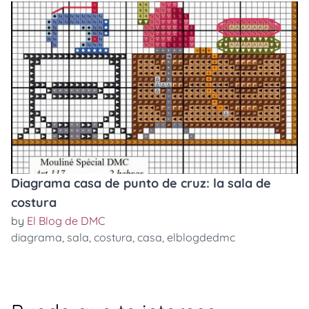
Diagrama casa de punto de cruz: la sala de
costura
by
El Blog de DMC
diagrama
,
sala
,
costura
,
casa
,
elblogdedmc