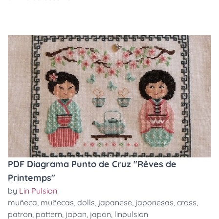
PDF Diagrama Punto de Cruz "Rêves de
Printemps"
by
Lin Pulsion
muñeca
,
muñecas
,
dolls
,
japanese
,
japonesas
,
cross
,
patron
,
pattern
,
japan
,
japon
,
linpulsion