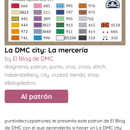
La DMC city: La mercería
by
El Blog de DMC
diagrama
,
patron
,
punto
,
cruz
,
cross
,
stitch
,
haberdashery
,
city
,
ciudad
,
tienda
,
shop
,
elblogdedmc
Al patrón
puntodecruzpatrones te presenta este patron de El Blog
de DMC con el que aprenderás a hacer un La DMC city: