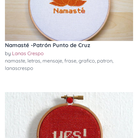
Namasté -Patrón Punto de Cruz
by
Lanas Crespo
namaste
,
letras
,
mensaje
,
frase
,
grafico
,
patron
,
lanascrespo