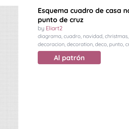
Esquema cuadro de casa na
punto de cruz
by
Eliart2
diagrama
,
cuadro
,
navidad
,
christmas
decoracion
,
decoration
,
deco
,
punto
,
c
Al patrón