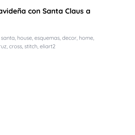
videña con Santa Claus a
,
santa
,
house
,
esquemas
,
decor
,
home
,
ruz
,
cross
,
stitch
,
eliart2