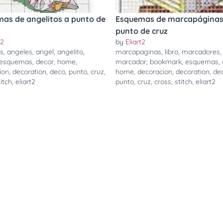
as de angelitos a punto de
Esquemas de marcapáginas
punto de cruz
t2
by
Eliart2
os
,
angeles
,
angel
,
angelito
,
marcapaginas
,
libro
,
marcadores
,
esquemas
,
decor
,
home
,
marcador
,
bookmark
,
esquemas
,
ion
,
decoration
,
deco
,
punto
,
cruz
,
home
,
decoracion
,
decoration
,
de
titch
,
eliart2
punto
,
cruz
,
cross
,
stitch
,
eliart2