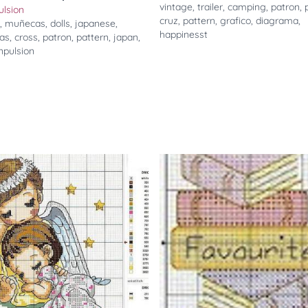
vintage
,
trailer
,
camping
,
patron
,
ulsion
cruz
,
pattern
,
grafico
,
diagrama
,
,
muñecas
,
dolls
,
japanese
,
happinesst
as
,
cross
,
patron
,
pattern
,
japan
,
inpulsion