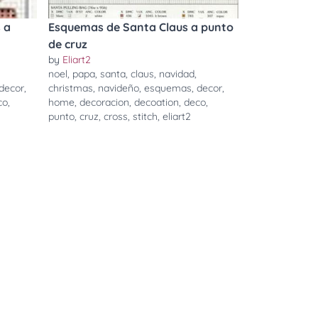
 a
Esquemas de Santa Claus a punto
de cruz
by
Eliart2
noel
,
papa
,
santa
,
claus
,
navidad
,
decor
,
christmas
,
navideño
,
esquemas
,
decor
,
co
,
home
,
decoracion
,
decoation
,
deco
,
punto
,
cruz
,
cross
,
stitch
,
eliart2