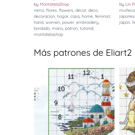
by
MontatelaShop
by
Lin P
ramo
,
flores
,
flowers
,
decor
,
deco
,
muñeca
decoracion
,
hogar
,
casa
,
home
,
feminist
,
japones
hand
,
women
,
power
,
embroidery
,
japon
,
l
bordado
,
mano
,
patron
,
tutorial
,
montatelashop
Más patrones de Eliart2