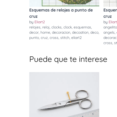
Esquemas de relojes a punto de
Esquem
cruz
cruz
by
Eliart2
by
Eliar
relojes
,
reloj
,
clocks
,
clock
,
esquemas
,
angelit
decor
,
home
,
decoracion
,
decoation
,
deco
,
angels
,
punto
,
cruz
,
cross
,
stitch
,
eliart2
decorac
cross
,
s
Puede que te interese