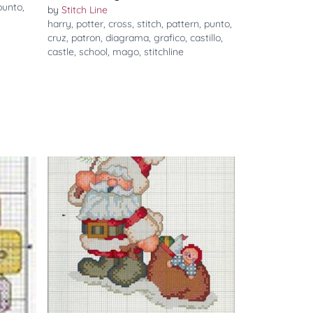
punto
,
by
Stitch Line
harry
,
potter
,
cross
,
stitch
,
pattern
,
punto
,
cruz
,
patron
,
diagrama
,
grafico
,
castillo
,
castle
,
school
,
mago
,
stitchline